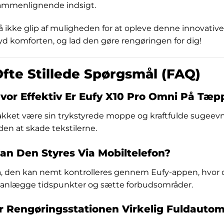
ammenlignende indsigt.
å ikke glip af muligheden for at opleve denne innovative 
yd komforten, og lad den gøre rengøringen for dig!
fte Stillede Spørgsmål (FAQ)
vor Effektiv Er Eufy X10 Pro Omni På Tæp
akket være sin trykstyrede moppe og kraftfulde sugeevne
den at skade tekstilerne.
an Den Styres Via Mobiltelefon?
a, den kan nemt kontrolleres gennem Eufy-appen, hvor 
lanlægge tidspunkter og sætte forbudsområder.
r Rengøringsstationen Virkelig Fuldautom