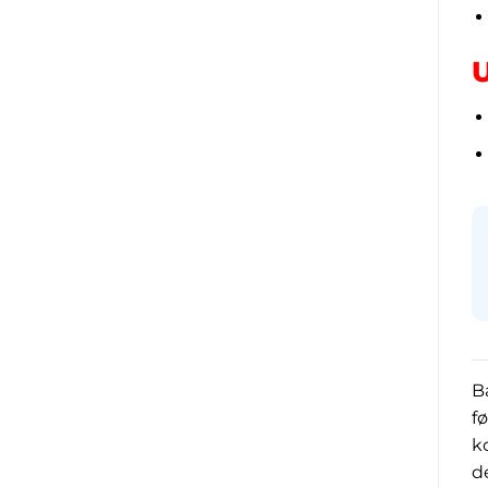
B
f
k
d