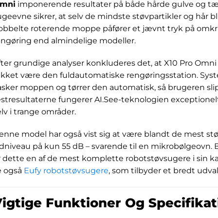
mni
imponerende resultater på både hårde gulve og tæ
ugeevne sikrer, at selv de mindste støvpartikler og hår bl
obbelte roterende moppe påfører et jævnt tryk på omkrin
engøring end almindelige modeller.
fter grundige analyser konkluderes det, at X10 Pro Omni 
akket være den fuldautomatiske rengøringsstation. Sy
asker moppen og tørrer den automatisk, så brugeren slipp
estresultaterne fungerer AI.See-teknologien exceptionelt
elv i trange områder.
enne model har også vist sig at være blandt de mest s
ydniveau på kun 55 dB – svarende til en mikrobølgeovn. B
r dette en af de mest komplette robotstøvsugere i sin kat
e også
Eufy robotstøvsugere
, som tilbyder et bredt udval
igtige Funktioner Og Specifikat