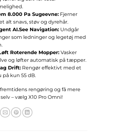
elighed.
em 8.000 Pa Sugeevne:
Fjerner
 alt snavs, støv og dyrehår.
igent AI.See Navigation:
Undgår
inger som ledninger og legetøj med
.
Løft Roterende Mopper:
Vasker
lve og løfter automatisk på tæpper.
ag Drift:
Rengør effektivt med et
u på kun 55 dB.
fremtidens rengøring og få mere
ig selv – vælg X10 Pro Omni!