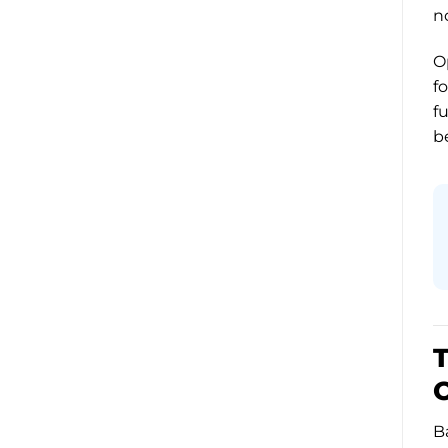
n
O
f
f
b
T
B