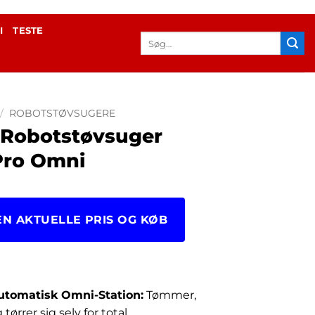
I
TESTE
Søg
efter:
/
ROBOTSTØVSUGERE
 Robotstøvsuger
Pro Omni
EN AKTUELLE PRIS OG KØB
22.00
utomatisk Omni-Station:
Tømmer,
tørrer sig selv for total