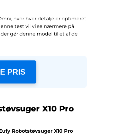
ni, hvor hver detalje er optimeret
 denne test vil vi se nærmere på
 der gør denne model til et af de
E PRIS
støvsuger X10 Pro
Eufy Robotstøvsuger X10 Pro