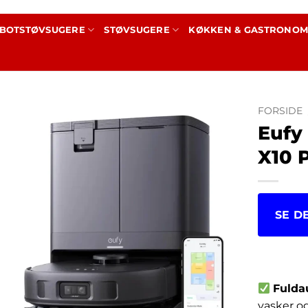
BOTSTØVSUGERE
STØVSUGERE
KØKKEN & GASTRONOM
FORSIDE
Eufy
X10 
SE D
kr.
7,1
Fulda
vasker og 