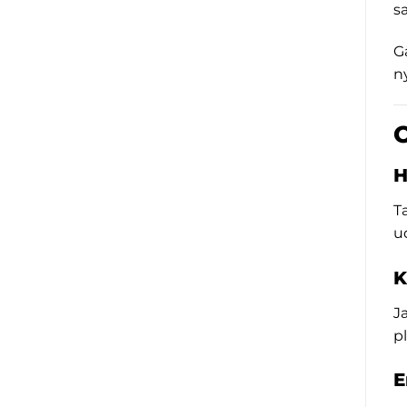
s
G
n
O
H
T
u
K
J
p
E