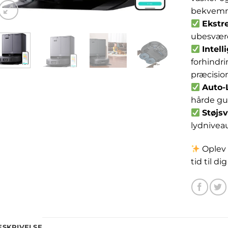
bekvemm
Ekstr
ubesværet
Intell
forhindr
præcision
Auto-
hårde gu
Støjsv
lydnivea
Oplev 
tid til d
ESKRIVELSE