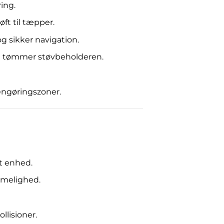
ing.
ft til tæpper.
g sikker navigation.
og tømmer støvbeholderen.
engøringszoner.
t enhed.
mmelighed.
llisioner.