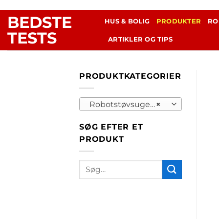
Fortsæt
BEDSTE
til
HUS & BOLIG
PRODUKTER
RO
indhold
TESTS
ARTIKLER OG TIPS
PRODUKTKATEGORIER
Robotstøvsugere (148)
×
SØG EFTER ET
PRODUKT