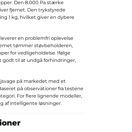
pper. Den 8.000 Pa stærke
iver fjernet. Den trykstyrede
g 1 kg, hvilket giver en dybere
leverer en problemfri oplevelse
stemet tømmer støvbeholderen,
er for vedligeholdelse. Ifølge
 godt til at undgå forhindringer,
tøjsvage på markedet med et
aseret på observationer fra testene
egori. For flere lignende modeller,
g af intelligente løsninger.
ioner