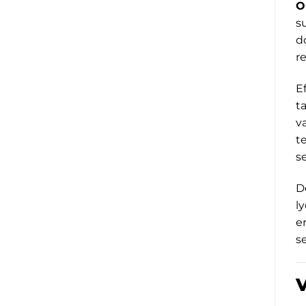
O
s
d
r
E
t
v
t
s
D
l
e
s
V