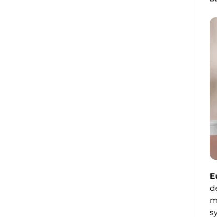
E
d
m
s