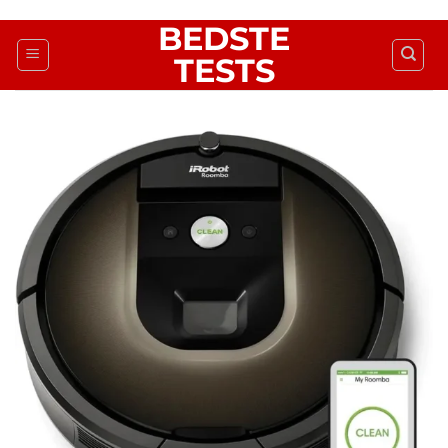
Fortsæt
BEDSTE
til
TESTS
indhold