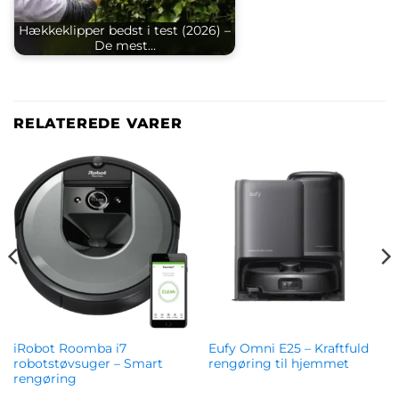
Hækkeklipper bedst i test (2026) –
De mest…
RELATEREDE VARER
iRobot Roomba i7
Eufy Omni E25 – Kraftfuld
robotstøvsuger – Smart
rengøring til hjemmet
rengøring
kr.
8,490.00
kr.
5,999.00