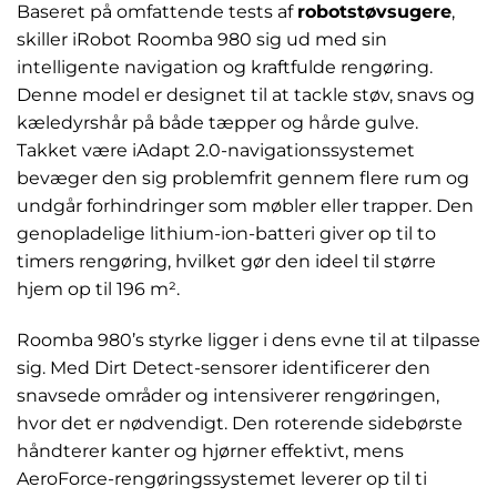
Baseret på omfattende tests af
robotstøvsugere
,
skiller iRobot Roomba 980 sig ud med sin
intelligente navigation og kraftfulde rengøring.
Denne model er designet til at tackle støv, snavs og
kæledyrshår på både tæpper og hårde gulve.
Takket være iAdapt 2.0-navigationssystemet
bevæger den sig problemfrit gennem flere rum og
undgår forhindringer som møbler eller trapper. Den
genopladelige lithium-ion-batteri giver op til to
timers rengøring, hvilket gør den ideel til større
hjem op til 196 m².
Roomba 980’s styrke ligger i dens evne til at tilpasse
sig. Med Dirt Detect-sensorer identificerer den
snavsede områder og intensiverer rengøringen,
hvor det er nødvendigt. Den roterende sidebørste
håndterer kanter og hjørner effektivt, mens
AeroForce-rengøringssystemet leverer op til ti