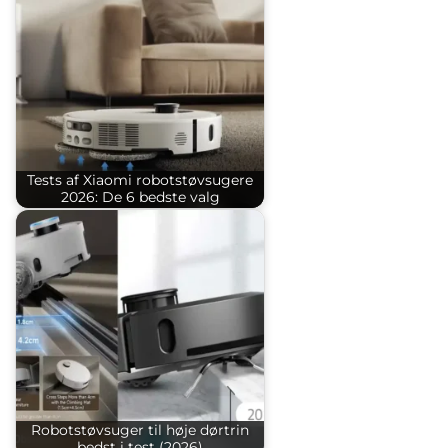
Tests af Xiaomi robotstøvsugere
2026: De 6 bedste valg
Robotstøvsuger til høje dørtrin
bedst i test (2026)