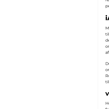
p
i
M
t
d
o
a
D
o
R
t
V
H