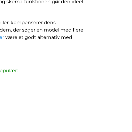
 og skema-funktionen gør den ideel
ller, kompenserer dens
r dem, der søger en model med flere
er
være et godt alternativ med
populær: