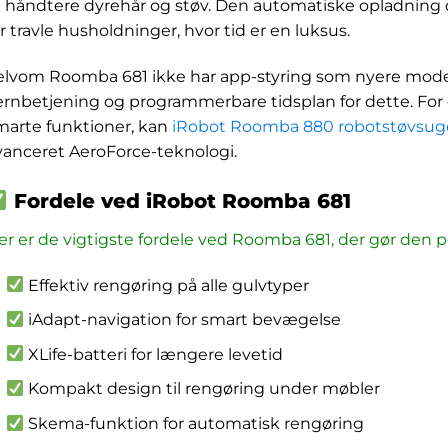
t håndtere dyrehår og støv. Den automatiske opladning
or travle husholdninger, hvor tid er en luksus.
elvom Roomba 681 ikke har app-styring som nyere mode
jernbetjening og programmerbare tidsplan for dette. Fo
marte funktioner, kan
iRobot Roomba 880 robotstøvsug
vanceret AeroForce-teknologi.
Fordele ved iRobot Roomba 681
er er de vigtigste fordele ved Roomba 681, der gør den 
Effektiv rengøring på alle gulvtyper
iAdapt-navigation for smart bevægelse
XLife-batteri for længere levetid
Kompakt design til rengøring under møbler
Skema-funktion for automatisk rengøring