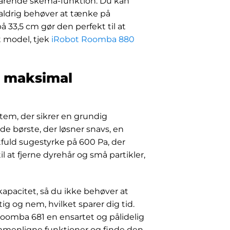
parende skema-funktion. Du kan
 aldrig behøver at tænke på
 33,5 cm gør den perfekt til at
 model, tjek
iRobot Roomba 880
r maksimal
em, der sikrer en grundig
de børste, der løsner snavs, en
tfuld sugestyrke på 600 Pa, der
il at fjerne dyrehår og små partikler,
pacitet, så du ikke behøver at
 og nem, hvilket sparer dig tid.
 Roomba 681 en ensartet og pålidelig
mmenligne funktioner og finde den