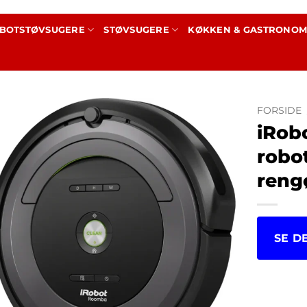
BOTSTØVSUGERE
STØVSUGERE
KØKKEN & GASTRONOM
FORSIDE
iRob
robo
rengø
SE D
kr.
1,9