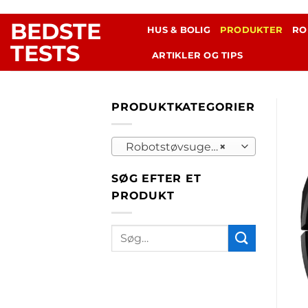
Fortsæt
BEDSTE
til
HUS & BOLIG
PRODUKTER
RO
indhold
TESTS
ARTIKLER OG TIPS
PRODUKTKATEGORIER
Robotstøvsugere (148)
×
SØG EFTER ET
PRODUKT