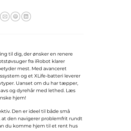
ng til dig, der ønsker en renere
støvsuger fra iRobot klarer
 betyder mest. Med avanceret
system og et XLife-batteri leverer
lvtyper. Uanset om du har tæpper,
navs og dyrehår med lethed. Læs
anske hjem!
ktiv. Den er ideel til både små
, at den navigerer problemfrit rundt
an du komme hjem til et rent hus