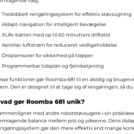
remragende valg:
Tredobbelt rengøringssystem for effektiv støvsugning
iAdapt-navigation for intelligent bevægelse
XLife-batteri med op til 60 minutters driftstid
AeroVac-luftstrøm for reduceret vedligeholdelse
Dropsensorer for sikkerhed på trapper
Programmerbar tidsplan og fjernbetjening
isse funktioner gør Roomba 681 til en alsidig og brugerven
jem. Den er designet til at tage sig af rengøringen, så du
vad gør Roomba 681 unik?
ammenlignet med andre robotstøvsugere i sin prisklass
remragende balance mellem pris og ydeevne. Dens iAdap
engøringssystem gør den mere effektiv end mange konku