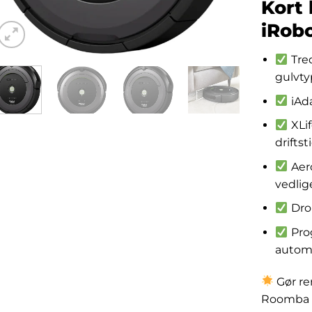
Kort 
iRob
Tred
gulvty
iAda
XLif
driftst
Aero
vedlig
Drop
Pro
autom
Gør ren
Roomba 6