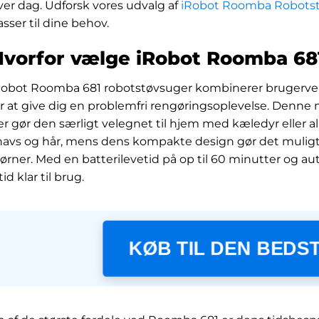
ver dag. Udforsk vores udvalg af
iRobot Roomba Robots
asser til dine behov.
Hvorfor vælge iRobot Roomba 68
Robot Roomba 681 robotstøvsuger kombinerer brugerve
or at give dig en problemfri rengøringsoplevelse. Denne
er gør den særligt velegnet til hjem med kæledyr eller all
navs og hår, mens dens kompakte design gør det muligt
jørner. Med en batterilevetid på op til 60 minutter og 
tid klar til brug.
KØB TIL DEN BEDST