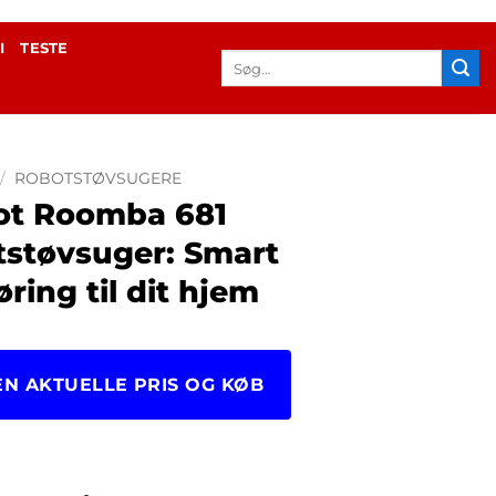
I
TESTE
Søg
efter:
/
ROBOTSTØVSUGERE
ot Roomba 681
tstøvsuger: Smart
ring til dit hjem
EN AKTUELLE PRIS OG KØB
97.00