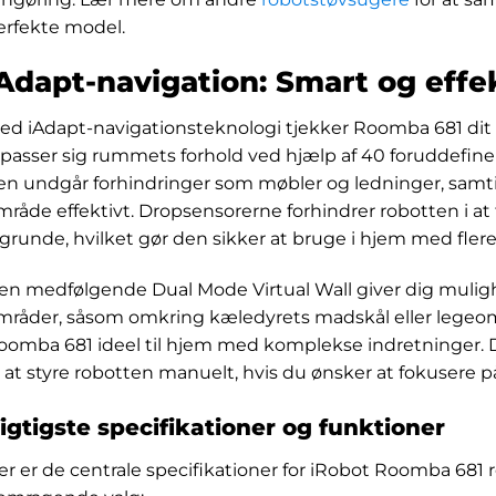
erfekte model.
Adapt-navigation: Smart og effe
ed iAdapt-navigationsteknologi tjekker Roomba 681 dit
ilpasser sig rummets forhold ved hjælp af 40 foruddefine
en undgår forhindringer som møbler og ledninger, samt
mråde effektivt. Dropsensorerne forhindrer robotten i at 
fgrunde, hvilket gør den sikker at bruge i hjem med flere
en medfølgende Dual Mode Virtual Wall giver dig muligh
mråder, såsom omkring kæledyrets madskål eller legeomr
oomba 681 ideel til hjem med komplekse indretninger. 
il at styre robotten manuelt, hvis du ønsker at fokusere
igtigste specifikationer og funktioner
er er de centrale specifikationer for iRobot Roomba 681 r