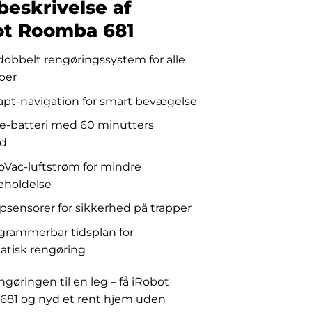
beskrivelse af
ot Roomba 681
obbelt rengøringssystem for alle
per
pt-navigation for smart bevægelse
e-batteri med 60 minutters
id
Vac-luftstrøm for mindre
eholdelse
sensorer for sikkerhed på trapper
grammerbar tidsplan for
atisk rengøring
gøringen til en leg – få iRobot
81 og nyd et rent hjem uden