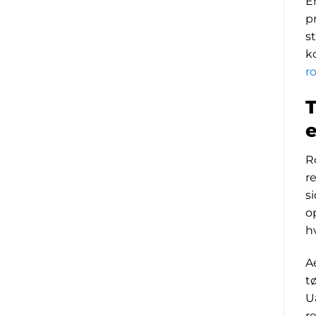
E
p
s
k
r
e
R
r
s
o
h
A
t
U
r