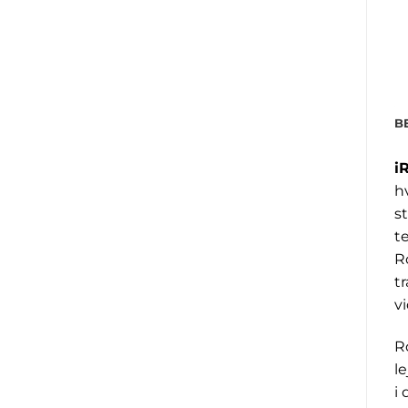
B
i
h
s
t
R
t
v
R
l
i