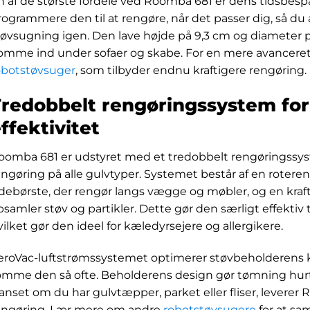
n af de største fordele ved Roomba 681 er dens tidsbes
rogrammere den til at rengøre, når det passer dig, så du
tøvsugning igen. Den lave højde på 9,3 cm og diameter på
omme ind under sofaer og skabe. For en mere avanceret
obotstøvsuger
, som tilbyder endnu kraftigere rengøring.
Tredobbelt rengøringssystem fo
ffektivitet
oomba 681 er udstyret med et tredobbelt rengøringssyst
engøring på alle gulvtyper. Systemet består af en roteren
idebørste, der rengør langs vægge og møbler, og en kraf
psamler støv og partikler. Dette gør den særligt effektiv t
vilket gør den ideel for kæledyrsejere og allergikere.
eroVac-luftstrømssystemet optimerer støvbeholderens ka
ømme den så ofte. Beholderens design gør tømning hurtig
anset om du har gulvtæpper, parket eller fliser, leverer
engøring. Lær mere om andre
robotstøvsugere
for at sa