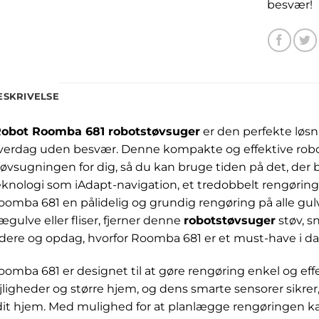
besvær!
ESKRIVELSE
Robot Roomba 681 robotstøvsuger
er den perfekte løsni
verdag uden besvær. Denne kompakte og effektive robot
tøvsugningen for dig, så du kan bruge tiden på det, der
eknologi som iAdapt-navigation, et tredobbelt rengørings
oomba 681 en pålidelig og grundig rengøring på alle gu
rægulve eller fliser, fjerner denne
robotstøvsuger
støv, s
idere og opdag, hvorfor Roomba 681 er et must-have i d
oomba 681 er designet til at gøre rengøring enkel og effe
ejligheder og større hjem, og dens smarte sensorer sikrer
 dit hjem. Med mulighed for at planlægge rengøringen k