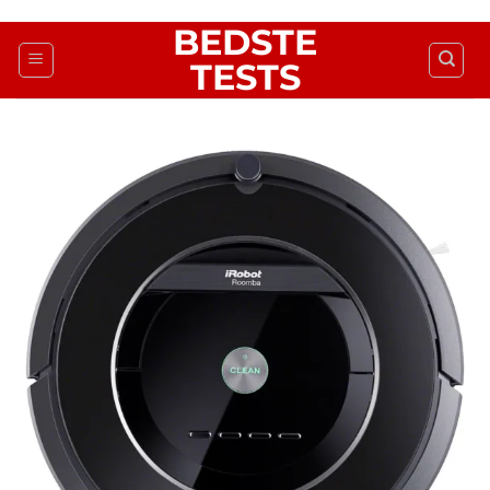
Fortsæt
BEDSTE
til
TESTS
indhold