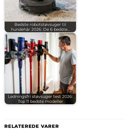
Bedste robotstøvsuger til
hundehår 2026: De 6 bedste…
Ledningsfri støvsuger test 2026:
Top 11 bedste modeller
RELATEREDE VARER