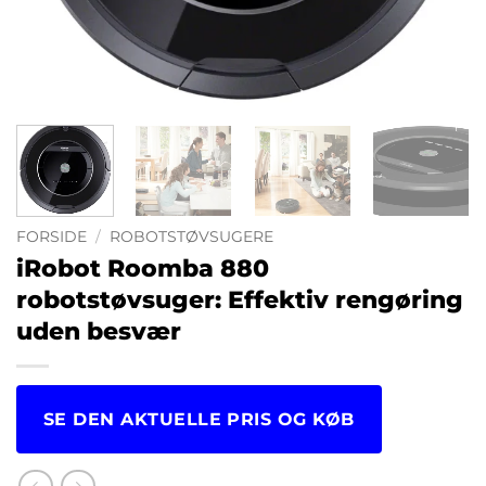
FORSIDE
/
ROBOTSTØVSUGERE
iRobot Roomba 880
robotstøvsuger: Effektiv rengøring
uden besvær
SE DEN AKTUELLE PRIS OG KØB