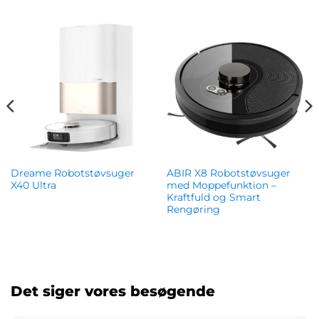
Dreame Robotstøvsuger
ABIR X8 Robotstøvsuger
X40 Ultra
med Moppefunktion –
Kraftfuld og Smart
kr.
7,585.00
Rengøring
kr.
3,546.00
Det siger vores besøgende