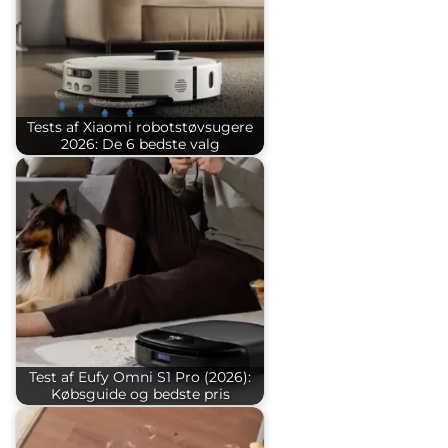
Tests af Xiaomi robotstøvsugere
2026: De 6 bedste valg
Test af Eufy Omni S1 Pro (2026):
Købsguide og bedste pris