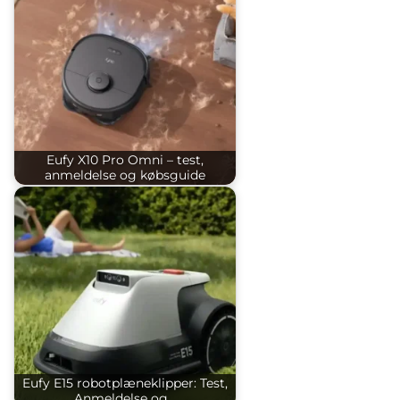
Eufy X10 Pro Omni – test,
anmeldelse og købsguide
Eufy E15 robotplæneklipper: Test,
Anmeldelse og…