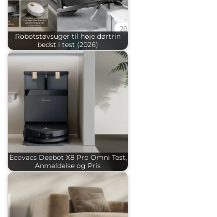
Robotstøvsuger til høje dørtrin
bedst i test (2026)
Ecovacs Deebot X8 Pro Omni Test,
Anmeldelse og Pris