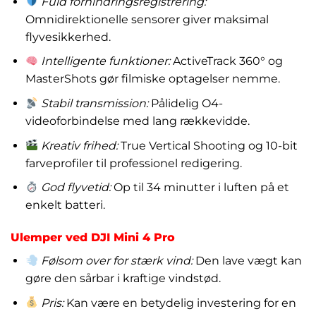
Fuld forhindringsregistrering:
Omnidirektionelle sensorer giver maksimal
flyvesikkerhed.
Intelligente funktioner:
ActiveTrack 360° og
MasterShots gør filmiske optagelser nemme.
Stabil transmission:
Pålidelig O4-
videoforbindelse med lang rækkevidde.
Kreativ frihed:
True Vertical Shooting og 10-bit
farveprofiler til professionel redigering.
God flyvetid:
Op til 34 minutter i luften på et
enkelt batteri.
Ulemper ved DJI Mini 4 Pro
Følsom over for stærk vind:
Den lave vægt kan
gøre den sårbar i kraftige vindstød.
Pris:
Kan være en betydelig investering for en