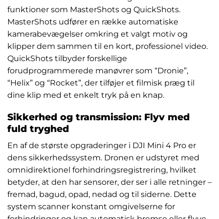
funktioner som MasterShots og QuickShots.
MasterShots udfører en række automatiske
kamerabevægelser omkring et valgt motiv og
klipper dem sammen til en kort, professionel video.
QuickShots tilbyder forskellige
forudprogrammerede manøvrer som “Dronie”,
“Helix” og “Rocket”, der tilføjer et filmisk præg til
dine klip med et enkelt tryk på en knap.
Sikkerhed og transmission: Flyv med
fuld tryghed
En af de største opgraderinger i DJI Mini 4 Pro er
dens sikkerhedssystem. Dronen er udstyret med
omnidirektionel forhindringsregistrering, hvilket
betyder, at den har sensorer, der ser i alle retninger –
fremad, bagud, opad, nedad og til siderne. Dette
system scanner konstant omgivelserne for
forhindringer og kan automatisk bremse eller flyve