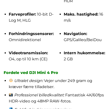
HDR
Farveprofiler:
10-bit D-
Maks. hastighed:
16
Log M, HLG
m/s
Forhindringssensorer:
Navigation:
Omnidirektionel
GPS/Galileo/BeiDou
Videotransmission:
Intern hukommelse:
O4, op til 10 km (CE)
2 GB
Fordele ved DJI Mini 4 Pro
Ultralet design:
Vejer under 249 gram og
kræver færre tilladelser.
Professionel billedkvalitet:
Fantastisk 4K/60fps
HDR-video og 48MP RAW-fotos.