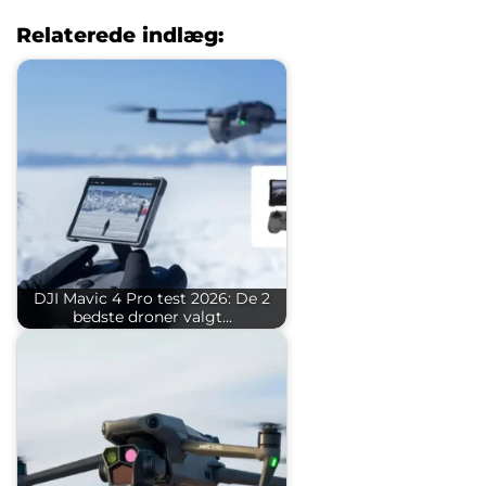
Relaterede indlæg:
DJI Mavic 4 Pro test 2026: De 2
bedste droner valgt…