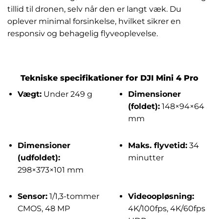
tillid til dronen, selv når den er langt væk. Du
oplever minimal forsinkelse, hvilket sikrer en
responsiv og behagelig flyveoplevelse.
Tekniske specifikationer for DJI Mini 4 Pro
Vægt:
Under 249 g
Dimensioner
(foldet):
148×94×64
mm
Dimensioner
Maks. flyvetid:
34
(udfoldet):
minutter
298×373×101 mm
Sensor:
1/1,3-tommer
Videoopløsning:
CMOS, 48 MP
4K/100fps, 4K/60fps