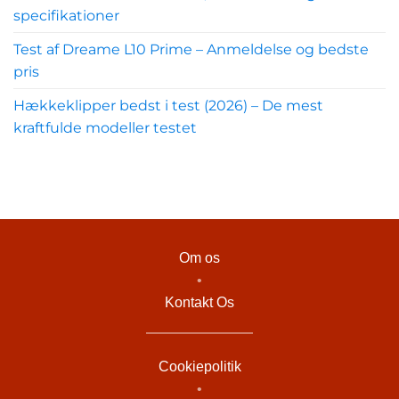
specifikationer
Test af Dreame L10 Prime – Anmeldelse og bedste
pris
Hækkeklipper bedst i test (2026) – De mest
kraftfulde modeller testet
Om os
•
Kontakt Os
Cookiepolitik
•