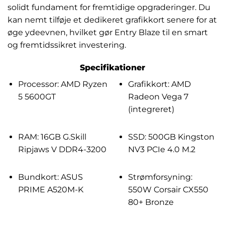
solidt fundament for fremtidige opgraderinger. Du
kan nemt tilføje et dedikeret grafikkort senere for at
øge ydeevnen, hvilket gør Entry Blaze til en smart
og fremtidssikret investering.
Specifikationer
Processor: AMD Ryzen
Grafikkort: AMD
5 5600GT
Radeon Vega 7
(integreret)
RAM: 16GB G.Skill
SSD: 500GB Kingston
Ripjaws V DDR4-3200
NV3 PCIe 4.0 M.2
Bundkort: ASUS
Strømforsyning:
PRIME A520M-K
550W Corsair CX550
80+ Bronze