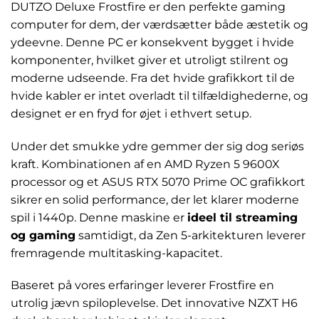
DUTZO Deluxe Frostfire er den perfekte gaming
computer for dem, der værdsætter både æstetik og
ydeevne. Denne PC er konsekvent bygget i hvide
komponenter, hvilket giver et utroligt stilrent og
moderne udseende. Fra det hvide grafikkort til de
hvide kabler er intet overladt til tilfældighederne, og
designet er en fryd for øjet i ethvert setup.
Under det smukke ydre gemmer der sig dog seriøs
kraft. Kombinationen af en AMD Ryzen 5 9600X
processor og et ASUS RTX 5070 Prime OC grafikkort
sikrer en solid performance, der let klarer moderne
spil i 1440p. Denne maskine er
ideel til streaming
og gaming
samtidigt, da Zen 5-arkitekturen leverer
fremragende multitasking-kapacitet.
Baseret på vores erfaringer leverer Frostfire en
utrolig jævn spiloplevelse. Det innovative NZXT H6