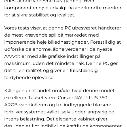
enestående ydeevne i 4K-gaming. Hver
komponent er nøje udvalgt fra anerkendte mærker
for at sikre stabilitet og kvalitet.
Vores tests viser, at denne PC ubesværet håndterer
de mest krævende spil på markedet med
imponerende høje billedhastigheder. Forestil dig at
udforske de enorme, åbne verdener i de nyeste
AAA-titler med alle grafiske indstillinger på
maksimum, uden det mindste hak. Denne PC gør
det til en realitet og giver en fuldstændig
fordybende oplevelse.
Kølingen er et andet område, hvor denne model
excellerer. Takket være Corsair NAUTILUS 360
ARGB-vandkøleren og tre indbyggede blæsere
forbliver systemet køligt, selv under langvarig og
intens belastning. Det elegante kabinet giver
desuden et flot indblik i de kraftfulde komponenter,