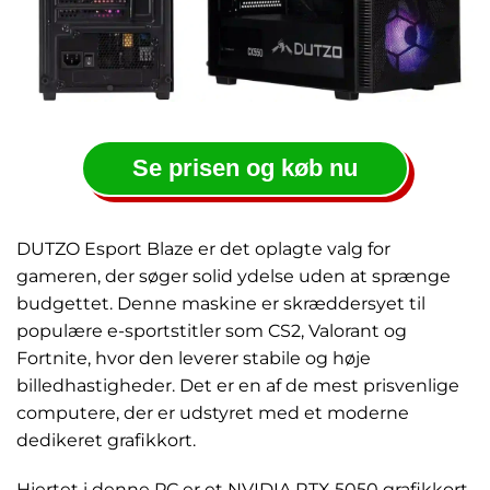
Se prisen og køb nu
DUTZO Esport Blaze er det oplagte valg for
gameren, der søger solid ydelse uden at sprænge
budgettet. Denne maskine er skræddersyet til
populære e-sportstitler som CS2, Valorant og
Fortnite, hvor den leverer stabile og høje
billedhastigheder. Det er en af de mest prisvenlige
computere, der er udstyret med et moderne
dedikeret grafikkort.
Hjertet i denne PC er et NVIDIA RTX 5050 grafikkort,