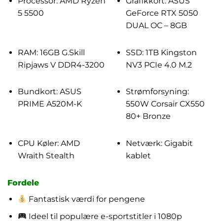
Processor: AMD Ryzen
Grafikkort: ASUS
5 5500
GeForce RTX 5050
DUAL OC – 8GB
RAM: 16GB G.Skill
SSD: 1TB Kingston
Ripjaws V DDR4-3200
NV3 PCIe 4.0 M.2
Bundkort: ASUS
Strømforsyning:
PRIME A520M-K
550W Corsair CX550
80+ Bronze
CPU Køler: AMD
Netværk: Gigabit
Wraith Stealth
kablet
Fordele
Fantastisk værdi for pengene
Ideel til populære e-sportstitler i 1080p