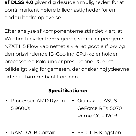
af DLSS 4.0
giver dig desuden muligheden for at
opnå markant højere billedhastigheder for en
endnu bedre oplevelse.
Efter analyse af komponenterne står det klart, at
Wildfire tilbyder fremragende værdi for pengene.
NZXT H5 Flow kabinettet sikrer et godt airflow, og
den prisvindende ID-Cooling CPU-køler holder
processoren kold under pres. Denne PC er et
pålideligt valg for gameren, der ønsker høj ydeevne
uden at tømme bankkontoen.
Specifikationer
Processor: AMD Ryzen
Grafikkort: ASUS
5 9600X
GeForce RTX 5070
Prime OC – 12GB
RAM: 32GB Corsair
SSD: 1TB Kingston