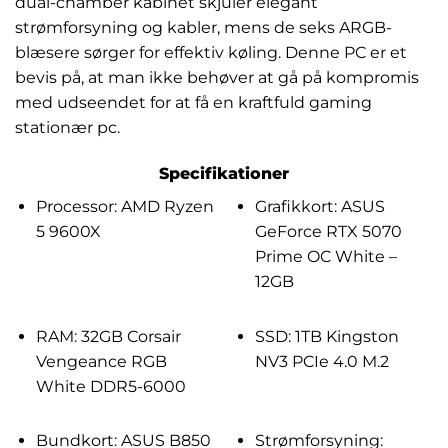
dual-chamber kabinet skjuler elegant
strømforsyning og kabler, mens de seks ARGB-
blæsere sørger for effektiv køling. Denne PC er et
bevis på, at man ikke behøver at gå på kompromis
med udseendet for at få en kraftfuld gaming
stationær pc.
Specifikationer
Processor: AMD Ryzen
Grafikkort: ASUS
5 9600X
GeForce RTX 5070
Prime OC White –
12GB
RAM: 32GB Corsair
SSD: 1TB Kingston
Vengeance RGB
NV3 PCIe 4.0 M.2
White DDR5-6000
Bundkort: ASUS B850
Strømforsyning: