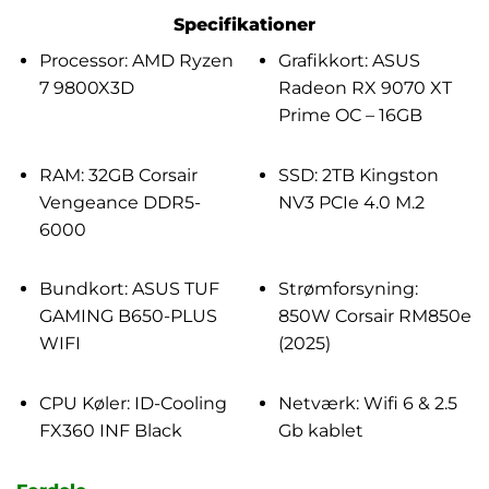
Specifikationer
Processor: AMD Ryzen
Grafikkort: ASUS
7 9800X3D
Radeon RX 9070 XT
Prime OC – 16GB
RAM: 32GB Corsair
SSD: 2TB Kingston
Vengeance DDR5-
NV3 PCIe 4.0 M.2
6000
Bundkort: ASUS TUF
Strømforsyning:
GAMING B650-PLUS
850W Corsair RM850e
WIFI
(2025)
CPU Køler: ID-Cooling
Netværk: Wifi 6 & 2.5
FX360 INF Black
Gb kablet