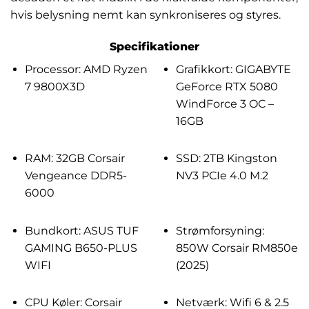
hvis belysning nemt kan synkroniseres og styres.
Specifikationer
Processor: AMD Ryzen
Grafikkort: GIGABYTE
7 9800X3D
GeForce RTX 5080
WindForce 3 OC –
16GB
RAM: 32GB Corsair
SSD: 2TB Kingston
Vengeance DDR5-
NV3 PCIe 4.0 M.2
6000
Bundkort: ASUS TUF
Strømforsyning:
GAMING B650-PLUS
850W Corsair RM850e
WIFI
(2025)
CPU Køler: Corsair
Netværk: Wifi 6 & 2.5