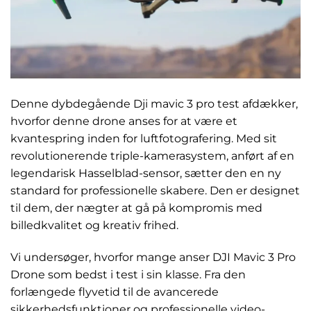
Denne dybdegående Dji mavic 3 pro test afdækker,
hvorfor denne drone anses for at være et
kvantespring inden for luftfotografering. Med sit
revolutionerende triple-kamerasystem, anført af en
legendarisk Hasselblad-sensor, sætter den en ny
standard for professionelle skabere. Den er designet
til dem, der nægter at gå på kompromis med
billedkvalitet og kreativ frihed.
Vi undersøger, hvorfor mange anser DJI Mavic 3 Pro
Drone som bedst i test i sin klasse. Fra den
forlængede flyvetid til de avancerede
sikkerhedsfunktioner og professionelle video-