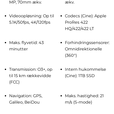
MP, 70mm ækv.
ækv.
Videoopløsning: Op til
Codecs (Cine): Apple
5.1K/50fps, 4K/120fps
ProRes 422
HQ/422/422 LT
Maks. flyvetid: 43
Forhindringssensorer:
minutter
Omnidirektionelle
(360°)
Transmission: O3+, op
Intern hukommelse
til 15 km rækkevidde
(Cine): 1TB SSD
(FCC)
Navigation: GPS,
Maks. hastighed: 21
Galileo, BeiDou
m/s (S-mode)