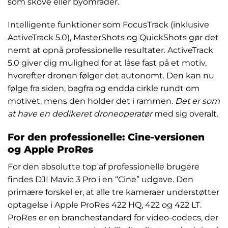
som skove eller byområder.
Intelligente funktioner som FocusTrack (inklusive
ActiveTrack 5.0), MasterShots og QuickShots gør det
nemt at opnå professionelle resultater. ActiveTrack
5.0 giver dig mulighed for at låse fast på et motiv,
hvorefter dronen følger det autonomt. Den kan nu
følge fra siden, bagfra og endda cirkle rundt om
motivet, mens den holder det i rammen.
Det er som
at have en dedikeret droneoperatør
med sig overalt.
For den professionelle: Cine-versionen
og Apple ProRes
For den absolutte top af professionelle brugere
findes DJI Mavic 3 Pro i en “Cine” udgave. Den
primære forskel er, at alle tre kameraer understøtter
optagelse i Apple ProRes 422 HQ, 422 og 422 LT.
ProRes er en branchestandard for video-codecs, der