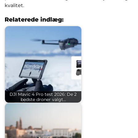
kvalitet.
Relaterede indlæg:
DJI Mavic 4 Pro test 2026: De 2
bedste droner valgt…