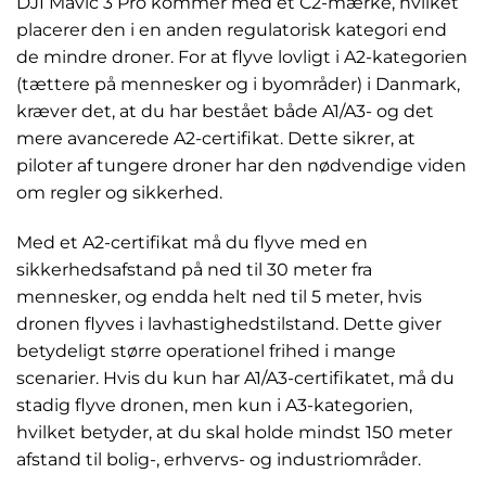
DJI Mavic 3 Pro kommer med et C2-mærke, hvilket
placerer den i en anden regulatorisk kategori end
de mindre droner. For at flyve lovligt i A2-kategorien
(tættere på mennesker og i byområder) i Danmark,
kræver det, at du har bestået både A1/A3- og det
mere avancerede A2-certifikat. Dette sikrer, at
piloter af tungere droner har den nødvendige viden
om regler og sikkerhed.
Med et A2-certifikat må du flyve med en
sikkerhedsafstand på ned til 30 meter fra
mennesker, og endda helt ned til 5 meter, hvis
dronen flyves i lavhastighedstilstand. Dette giver
betydeligt større operationel frihed i mange
scenarier. Hvis du kun har A1/A3-certifikatet, må du
stadig flyve dronen, men kun i A3-kategorien,
hvilket betyder, at du skal holde mindst 150 meter
afstand til bolig-, erhvervs- og industriområder.