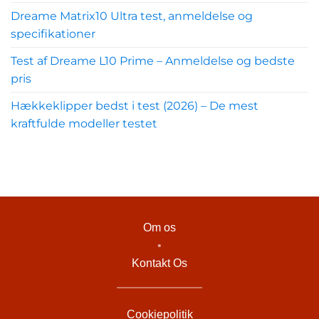
Dreame Matrix10 Ultra test, anmeldelse og
specifikationer
Test af Dreame L10 Prime – Anmeldelse og bedste
pris
Hækkeklipper bedst i test (2026) – De mest
kraftfulde modeller testet
Om os
•
Kontakt Os
Cookiepolitik