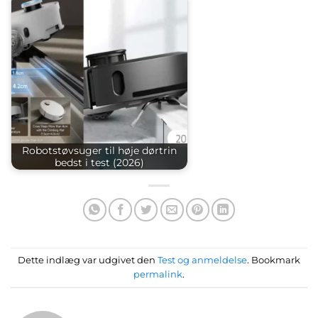
Robotstøvsuger til høje dørtrin
bedst i test (2026)
Dette indlæg var udgivet den
Test og anmeldelse
. Bookmark
permalink
.