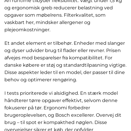
Ah runtime tilbyder fleksibilitet. Vægt under 1,5 kg
og ergonomisk greb reducerer belastning ved
opgaver som møbelrens. Filterkvalitet, som
vaskbart her, mindsker allergener og
plejeomkostninger.
Et andet element er tilbehør. Enheder med slanger
og dyser udvider brug til flader eller revner. Prisen
afvejes mod besparelser fra kompatibilitet. For
danske købere er støj og standardtilpasning vigtige.
Disse aspekter leder til en model, der passer til dine
behov og optimerer rengøring.
I tests prioriterede vi alsidighed. En stærk model
håndterer tørre opgaver effektivt, selvom denne
fokuserer på tør. Ergonomi forbedrer
brugeroplevelsen, og Bosch excellerer. Overvej dit
brug – til spot er kompakthed nøglen. Disse
overvejelser sikrer et køb, der opfylder