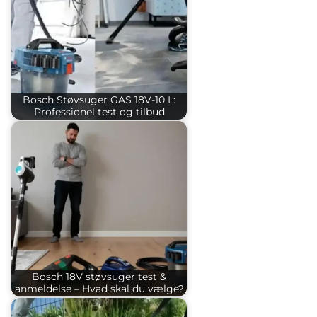
Bosch Støvsuger GAS 18V-10 L:
Professionel test og tilbud
Bosch 18V støvsuger test &
anmeldelse – Hvad skal du vælge?