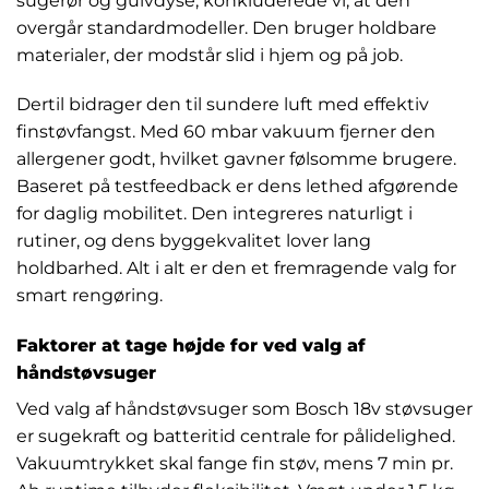
sugerør og gulvdyse, konkluderede vi, at den
overgår standardmodeller. Den bruger holdbare
materialer, der modstår slid i hjem og på job.
Dertil bidrager den til sundere luft med effektiv
finstøvfangst. Med 60 mbar vakuum fjerner den
allergener godt, hvilket gavner følsomme brugere.
Baseret på testfeedback er dens lethed afgørende
for daglig mobilitet. Den integreres naturligt i
rutiner, og dens byggekvalitet lover lang
holdbarhed. Alt i alt er den et fremragende valg for
smart rengøring.
Faktorer at tage højde for ved valg af
håndstøvsuger
Ved valg af håndstøvsuger som Bosch 18v støvsuger
er sugekraft og batteritid centrale for pålidelighed.
Vakuumtrykket skal fange fin støv, mens 7 min pr.