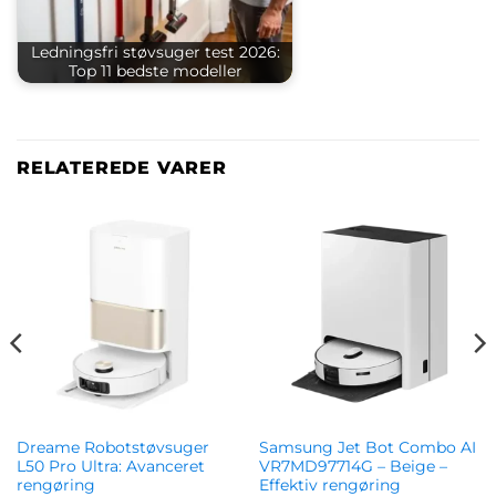
Ledningsfri støvsuger test 2026:
Top 11 bedste modeller
RELATEREDE VARER
Dreame Robotstøvsuger
Samsung Jet Bot Combo AI
L50 Pro Ultra: Avanceret
VR7MD97714G – Beige –
rengøring
Effektiv rengøring