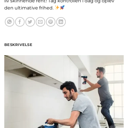
liv skinnende rent! Tag kontrollen i dag og oplev
den ultimative frihed.
BESKRIVELSE