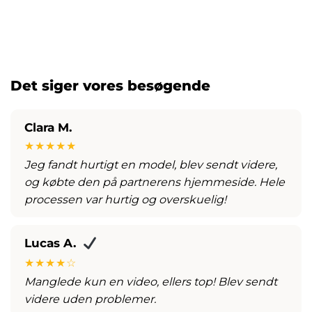
lle
kr.
7,355.00
kr.
9,749.00
499.00.
Det siger vores besøgende
Clara M.
★★★★★
Jeg fandt hurtigt en model, blev sendt videre,
og købte den på partnerens hjemmeside. Hele
processen var hurtig og overskuelig!
Lucas A.
★★★★☆
Manglede kun en video, ellers top! Blev sendt
videre uden problemer.