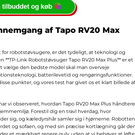
 tilbuddet og køb
nnemgang af Tapo RV20 Max
or robotstøvsugere, er det tydeligt, at teknologi og
den **TP-Link Robotstøvsuger Tapo RV20 Max Plus** er et
at vælge den bedste model skal man overveje
tionsteknologi, batterilevetid og rengøringsfunktioner.
sse punkter, og vores test har givet os et klart billede a
 har vi observeret, hvordan Tapo RV20 Max Plus håndtere
hjemmemiljø. Forestil dig en travl hverdag, hvor
 sig, og kæledyrshår samler sig i hjørnerne. Robotten
rdet og sofaen, og med sin præcise kortlægning går de
lader et mærkbart renere gulv, uden at vi behøver at løfte