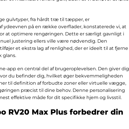
ige gulvtyper, fra hårdt træ til tæpper, er
f ydeevnen på en række overflader, konstaterede vi, at
for at optimere rengøringen. Dette er særligt gavnligt i
el justering ellers ville være nødvendig. Den
er et ekstra lag af renlighed, der er ideelt til at fjerne
k glans.
e-app en central del af brugeroplevelsen. Den giver dig
 hvor du befinder dig, hvilket øger bekvemmeligheden
er til definition af forbudte zoner eller virtuelle vægge,
gøringen præcist til dine behov. Denne personalisering
est effektive måde for dit specifikke hjem og livsstil.
o RV20 Max Plus forbedrer din