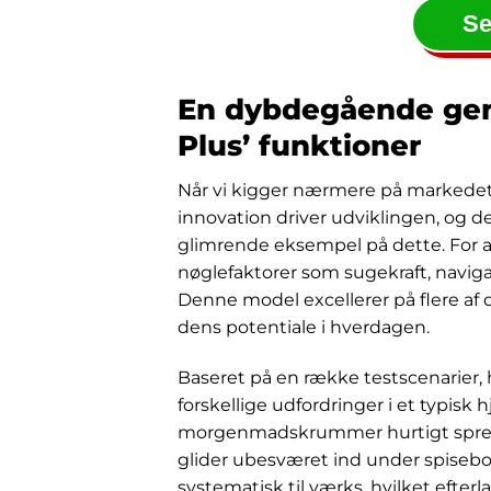
Se
En dybdegående ge
Plus’ funktioner
Når vi kigger nærmere på markedet f
innovation driver udviklingen, og 
glimrende eksempel på dette. For 
nøglefaktorer som sugekraft, naviga
Denne model excellerer på flere af di
dens potentiale i hverdagen.
Baseret på en række testscenarier,
forskellige udfordringer i et typisk 
morgenmadskrummer hurtigt spreder
glider ubesværet ind under spisebo
systematisk til værks, hvilket efter