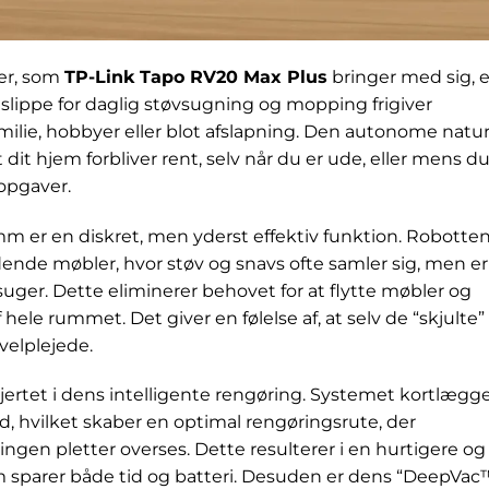
er, som
TP-Link Tapo RV20 Max Plus
bringer med sig, e
 slippe for daglig støvsugning og mopping frigiver
milie, hobbyer eller blot afslapning. Den autonome natu
dit hjem forbliver rent, selv når du er ude, eller mens d
opgaver.
m er en diskret, men yderst effektiv funktion. Robotte
ende møbler, hvor støv og snavs ofte samler sig, men er
suger. Dette eliminerer behovet for at flytte møbler og
hele rummet. Det giver en følelse af, at selv de “skjulte”
velplejede.
rtet i dens intelligente rengøring. Systemet kortlægg
, hvilket skaber en optimal rengøringsrute, der
ingen pletter overses. Dette resulterer i en hurtigere og
m sparer både tid og batteri. Desuden er dens “DeepVac