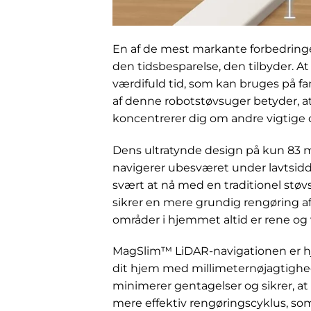
En af de mest markante forbedring
den tidsbesparelse, den tilbyder. At
værdifuld tid, som kan bruges på fa
af denne robotstøvsuger betyder, at 
koncentrerer dig om andre vigtige 
Dens ultratynde design på kun 83 m
navigerer ubesværet under lavtsidd
svært at nå med en traditionel støv
sikrer en mere grundig rengøring af 
områder i hjemmet altid er rene og 
MagSlim™ LiDAR-navigationen er hje
dit hjem med millimeternøjagtighed
minimerer gentagelser og sikrer, at 
mere effektiv rengøringscyklus, so