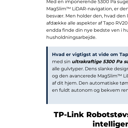
Med en imponerende 5300 Pa sugekr
MagSlim™ LiDAR-navigation, er denn
besvær. Men holder den, hvad den 
afdække alle aspekter af Tapo RV20 
endda finde din nye bedste ven i hus
husholdningsarbejde.
Hvad er vigtigst at vide om T
med sin
ultrakraftige 5300 Pa s
alle gulvtyper. Dens slanke desi
og den avancerede MagSlim™ LiDA
af dit hjem. Den automatiske tø
en fuldt autonom og bekvem reng
TP-Link Robotstøv
intellig