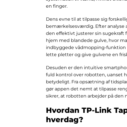
en finger.
Dens evne til at tilpasse sig forskell
bemærkelsesværdig. Efter analyse a
den effektivt justerer sin sugekraft 
hjem med blandede gulve, hvor manu
indbyggede vådmopping-funktion tilføj
lette pletter og give gulvene en fris
Desuden er den intuitive smartphon
fuld kontrol over robotten, uanset
betydeligt. Fra opsætning af tidsplan
gør appen det nemt at tilpasse ren
sikrer, at robotten arbejder på den m
Hvordan TP-Link Tap
hverdag?