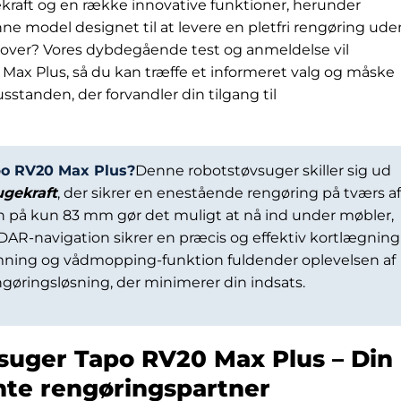
aft og en række innovative funktioner, herunder
e model designet til at levere en pletfri rengøring ude
lover? Vores dybdegående test og anmeldelse vil
Max Plus, så du kan træffe et informeret valg og måske
standen, der forvandler din tilgang til
apo RV20 Max Plus?
Denne robotstøvsuger skiller sig ud
ugekraft
, der sikrer en enestående rengøring på tværs af
gn på kun 83 mm gør det muligt at nå ind under møbler,
R-navigation sikrer en præcis og effektiv kortlægning
mning og vådmopping-funktion fuldender oplevelsen af
øringsløsning, der minimerer din indsats.
suger Tapo RV20 Max Plus – Din
ente rengøringspartner