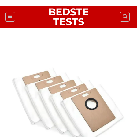
Fortsæt
BEDSTE
til
TESTS
indhold