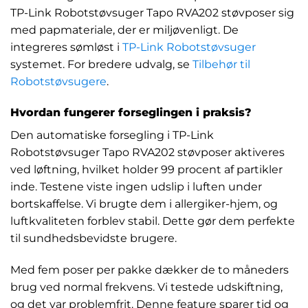
TP-Link Robotstøvsuger Tapo RVA202 støvposer sig
med papmateriale, der er miljøvenligt. De
integreres sømløst i
TP-Link Robotstøvsuger
systemet. For bredere udvalg, se
Tilbehør til
Robotstøvsugere
.
Hvordan fungerer forseglingen i praksis?
Den automatiske forsegling i TP-Link
Robotstøvsuger Tapo RVA202 støvposer aktiveres
ved løftning, hvilket holder 99 procent af partikler
inde. Testene viste ingen udslip i luften under
bortskaffelse. Vi brugte dem i allergiker-hjem, og
luftkvaliteten forblev stabil. Dette gør dem perfekte
til sundhedsbevidste brugere.
Med fem poser per pakke dækker de to måneders
brug ved normal frekvens. Vi testede udskiftning,
og det var problemfrit. Denne feature sparer tid og