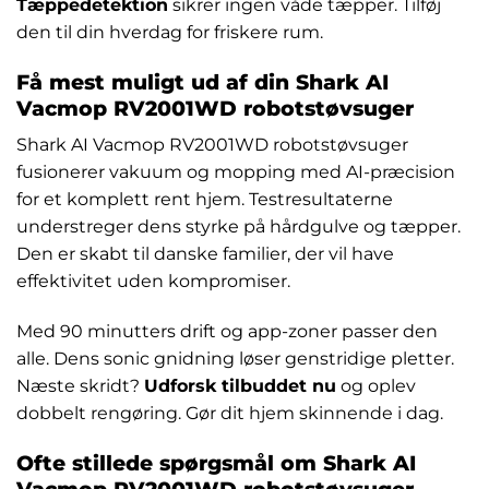
Tæppedetektion
sikrer ingen våde tæpper. Tilføj
den til din hverdag for friskere rum.
Få mest muligt ud af din Shark AI
Vacmop RV2001WD robotstøvsuger
Shark AI Vacmop RV2001WD robotstøvsuger
fusionerer vakuum og mopping med AI-præcision
for et komplett rent hjem. Testresultaterne
understreger dens styrke på hårdgulve og tæpper.
Den er skabt til danske familier, der vil have
effektivitet uden kompromiser.
Med 90 minutters drift og app-zoner passer den
alle. Dens sonic gnidning løser genstridige pletter.
Næste skridt?
Udforsk tilbuddet nu
og oplev
dobbelt rengøring. Gør dit hjem skinnende i dag.
Ofte stillede spørgsmål om Shark AI
Vacmop RV2001WD robotstøvsuger