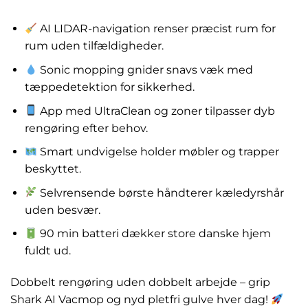
kr.
3,170.00
AI LIDAR-navigation renser præcist rum for
rum uden tilfældigheder.
Sonic mopping gnider snavs væk med
tæppedetektion for sikkerhed.
App med UltraClean og zoner tilpasser dyb
rengøring efter behov.
Smart undvigelse holder møbler og trapper
beskyttet.
Selvrensende børste håndterer kæledyrshår
uden besvær.
90 min batteri dækker store danske hjem
fuldt ud.
Dobbelt rengøring uden dobbelt arbejde – grip
Shark AI Vacmop og nyd pletfri gulve hver dag!