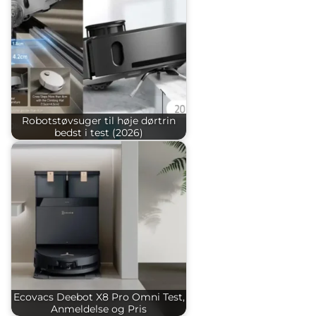
Robotstøvsuger til høje dørtrin
bedst i test (2026)
Ecovacs Deebot X8 Pro Omni Test,
Anmeldelse og Pris