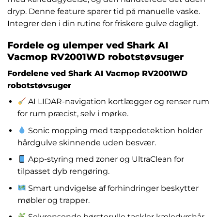
dryp. Denne feature sparer tid på manuelle vaske.
Integrer den i din rutine for friskere gulve dagligt.
Fordele og ulemper ved Shark AI
Vacmop RV2001WD robotstøvsuger
Fordelene ved Shark AI Vacmop RV2001WD
robotstøvsuger
AI LIDAR-navigation kortlægger og renser rum
for rum præcist, selv i mørke.
Sonic mopping med tæppedetektion holder
hårdgulve skinnende uden besvær.
App-styring med zoner og UltraClean for
tilpasset dyb rengøring.
Smart undvigelse af forhindringer beskytter
møbler og trapper.
Selvrensende børsterulle tackler kæledyrshår