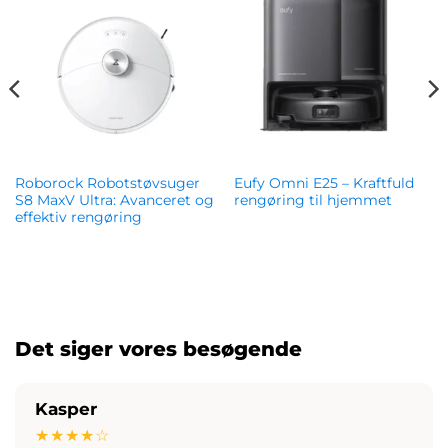
Roborock Robotstøvsuger
Eufy Omni E25 – Kraftfuld
S8 MaxV Ultra: Avanceret og
rengøring til hjemmet
effektiv rengøring
kr.
8,490.00
kr.
5,299.00
Det siger vores besøgende
Kasper
★★★★☆