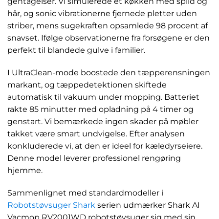
gentagelser. Vi simulerede et køkken med spild og
hår, og sonic vibrationerne fjernede pletter uden
striber, mens sugekraften opsamlede 98 procent af
snavset. Ifølge observationerne fra forsøgene er den
perfekt til blandede gulve i familier.
I UltraClean-mode boostede den tæpperensningen
markant, og tæppedetektionen skiftede
automatisk til vakuum under mopping. Batteriet
rakte 85 minutter med opladning på 4 timer og
genstart. Vi bemærkede ingen skader på møbler
takket være smart undvigelse. Efter analysen
konkluderede vi, at den er ideel for kæledyrseiere.
Denne model leverer professionel rengøring
hjemme.
Sammenlignet med standardmodeller i
Robotstøvsuger Shark
serien udmærker Shark AI
Vacmop RV2001WD robotstøvsuger sig med sin