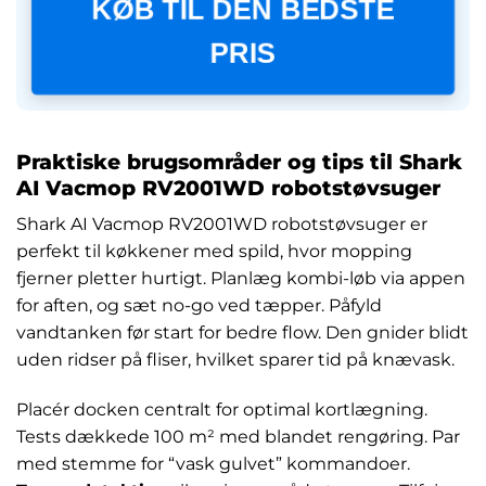
KØB TIL DEN BEDSTE
PRIS
Praktiske brugsområder og tips til Shark
AI Vacmop RV2001WD robotstøvsuger
Shark AI Vacmop RV2001WD robotstøvsuger er
perfekt til køkkener med spild, hvor mopping
fjerner pletter hurtigt. Planlæg kombi-løb via appen
for aften, og sæt no-go ved tæpper. Påfyld
vandtanken før start for bedre flow. Den gnider blidt
uden ridser på fliser, hvilket sparer tid på knævask.
Placér docken centralt for optimal kortlægning.
Tests dækkede 100 m² med blandet rengøring. Par
med stemme for “vask gulvet” kommandoer.