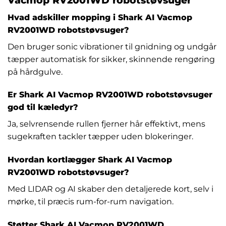
Hvad adskiller mopping i Shark AI Vacmop
RV2001WD robotstøvsuger?
Den bruger sonic vibrationer til gnidning og undgår
tæpper automatisk for sikker, skinnende rengøring
på hårdgulve.
Er Shark AI Vacmop RV2001WD robotstøvsuger
god til kæledyr?
Ja, selvrensende rullen fjerner hår effektivt, mens
sugekraften tackler tæpper uden blokeringer.
Hvordan kortlægger Shark AI Vacmop
RV2001WD robotstøvsuger?
Med LIDAR og AI skaber den detaljerede kort, selv i
mørke, til præcis rum-for-rum navigation.
Støtter Shark AI Vacmop RV2001WD