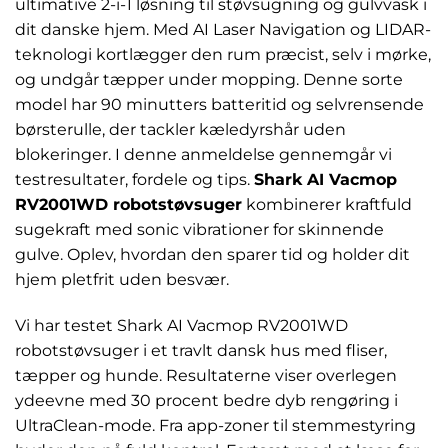
ultimative 2-i-1 løsning til støvsugning og gulvvask i
dit danske hjem. Med AI Laser Navigation og LIDAR-
teknologi kortlægger den rum præcist, selv i mørke,
og undgår tæpper under mopping. Denne sorte
model har 90 minutters batteritid og selvrensende
børsterulle, der tackler kæledyrshår uden
blokeringer. I denne anmeldelse gennemgår vi
testresultater, fordele og tips.
Shark AI Vacmop
RV2001WD robotstøvsuger
kombinerer kraftfuld
sugekraft med sonic vibrationer for skinnende
gulve. Oplev, hvordan den sparer tid og holder dit
hjem pletfrit uden besvær.
Vi har testet Shark AI Vacmop RV2001WD
robotstøvsuger i et travlt dansk hus med fliser,
tæpper og hunde. Resultaterne viser overlegen
ydeevne med 30 procent bedre dyb rengøring i
UltraClean-mode. Fra app-zoner til stemmestyring