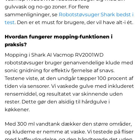
gulvvask og no-go zoner. For flere
sammenligninger, se
Robotstøvsuger Shark bedst i
test
. Den er et must for brugere, der vil have alt-i ét.
Hvordan fungerer mopping-funktionen i
praksis?
Mopping i Shark AI Vacmop RV2001WD
robotstøvsuger bruger genanvendelige klude med
sonic gnidning for effektiv fjernelse af snavs.
Testene viste, at den undgår tæpper 100 procent af
tiden via sensorer. Vi vaskede gulve med inkluderet
rensemiddel, og resultatet var skinnende uden
rester. Dette gør den alsidig til hårdgulve i
køkkener.
Med 300 ml vandtank dækker den større områder,
og kluderne er nemme at vaske. Vi testede på fliser
med kaffeudgydelse, og den håndterede det uden