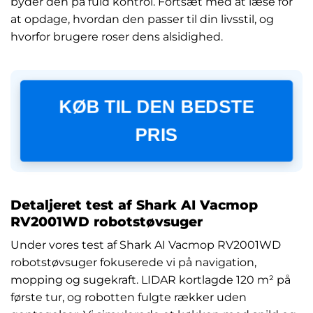
byder den på fuld kontrol. Fortsæt med at læse for
at opdage, hvordan den passer til din livsstil, og
hvorfor brugere roser dens alsidighed.
KØB TIL DEN BEDSTE
PRIS
Detaljeret test af Shark AI Vacmop
RV2001WD robotstøvsuger
Under vores test af Shark AI Vacmop RV2001WD
robotstøvsuger fokuserede vi på navigation,
mopping og sugekraft. LIDAR kortlagde 120 m² på
første tur, og robotten fulgte rækker uden