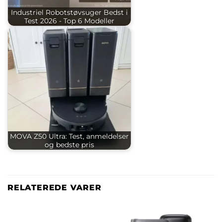
Industriel Robotstøvsuger Bedst i
Test 2026 - Top 6 Modeller
MOVA Z50 Ultra: Test, anmeldelser
og bedste pris
RELATEREDE VARER