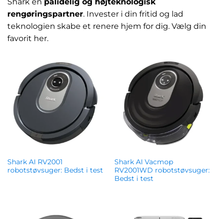
Shark en
pålidelig og højteknologisk
rengøringspartner
. Invester i din fritid og lad
teknologien skabe et renere hjem for dig. Vælg din
favorit her.
Shark AI RV2001
Shark AI Vacmop
robotstøvsuger: Bedst i test
RV2001WD robotstøvsuger:
Bedst i test
kr.
3,700.00
kr.
3,170.00