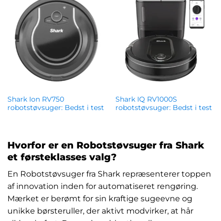
Shark Ion RV750
Shark IQ RV1000S
robotstøvsuger: Bedst i test
robotstøvsuger: Bedst i test
kr.
2,540.00
kr.
4,370.00
Hvorfor er en Robotstøvsuger fra Shark
et førsteklasses valg?
En Robotstøvsuger fra Shark repræsenterer toppen
af innovation inden for automatiseret rengøring.
Mærket er berømt for sin kraftige sugeevne og
unikke børsteruller, der aktivt modvirker, at hår