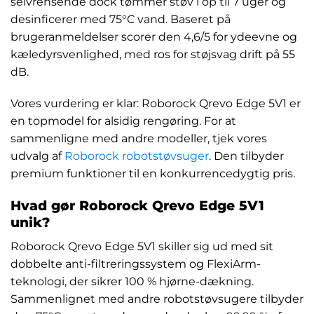
selvrensende dock tømmer støv i op til 7 uger og
desinficerer med 75°C vand. Baseret på
brugeranmeldelser scorer den 4,6/5 for ydeevne og
kæledyrsvenlighed, med ros for støjsvag drift på 55
dB.
Vores vurdering er klar: Roborock Qrevo Edge 5V1 er
en topmodel for alsidig rengøring. For at
sammenligne med andre modeller, tjek vores
udvalg af
Roborock robotstøvsuger
. Den tilbyder
premium funktioner til en konkurrencedygtig pris.
Hvad gør Roborock Qrevo Edge 5V1
unik?
Roborock Qrevo Edge 5V1 skiller sig ud med sit
dobbelte anti-filtreringssystem og FlexiArm-
teknologi, der sikrer 100 % hjørne-dækning.
Sammenlignet med andre robotstøvsugere tilbyder