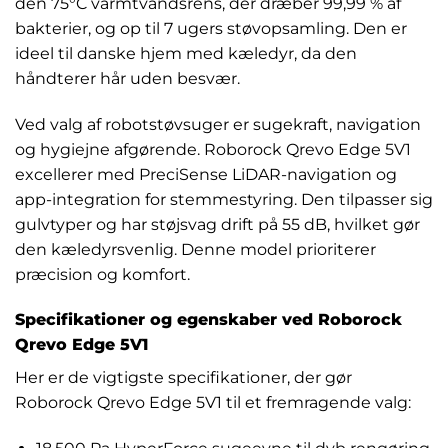
den 75°C varmtvandsrens, der dræber 99,99 % af
bakterier, og op til 7 ugers støvopsamling. Den er
ideel til danske hjem med kæledyr, da den
håndterer hår uden besvær.
Ved valg af robotstøvsuger er sugekraft, navigation
og hygiejne afgørende. Roborock Qrevo Edge 5V1
excellerer med PreciSense LiDAR-navigation og
app-integration for stemmestyring. Den tilpasser sig
gulvtyper og har støjsvag drift på 55 dB, hvilket gør
den kæledyrsvenlig. Denne model prioriterer
præcision og komfort.
Specifikationer og egenskaber ved Roborock
Qrevo Edge 5V1
Her er de vigtigste specifikationer, der gør
Roborock Qrevo Edge 5V1 til et fremragende valg: