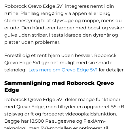
Roborock Qrevo Edge 5V1 integreres nemt i din
rutine. Planlæg rengøring via appen eller brug
stemmestyring til at støvsuge og moppe, mens du
er ude. Den håndterer tæpper med boost og vasker
gulve uden striber. I tests klarede den dyrehår og
pletter uden problemer.
Forestil dig et rent hjem uden besvær. Roborock
Qrevo Edge 5V1 gør det muligt med sin smarte
teknologi.
Læs mere om Qrevo Edge 5V1
for detaljer.
Sammenligning med Roborock Qrevo
Edge
Roborock Qrevo Edge 5V1 deler mange funktioner
med Qrevo Edge, men tilbyder en opgraderet 55 dB
støjsvag drift og forbedret videoopkaldsfunktion.
Begge har 18.500 Pa sugeevne og FlexiArm-
teknologi, men 5V1-modellen er optimeret til