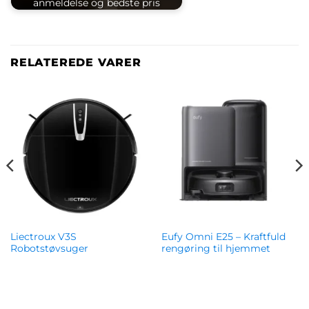
anmeldelse og bedste pris
RELATEREDE VARER
Liectroux V3S
Eufy Omni E25 – Kraftfuld
Robotstøvsuger
rengøring til hjemmet
kr.
1,439.00
kr.
8,490.00