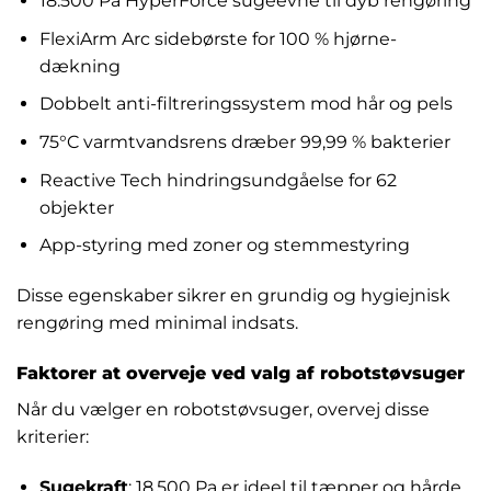
18.500 Pa HyperForce sugeevne til dyb rengøring
FlexiArm Arc sidebørste for 100 % hjørne-
dækning
Dobbelt anti-filtreringssystem mod hår og pels
75°C varmtvandsrens dræber 99,99 % bakterier
Reactive Tech hindringsundgåelse for 62
objekter
App-styring med zoner og stemmestyring
Disse egenskaber sikrer en grundig og hygiejnisk
rengøring med minimal indsats.
Faktorer at overveje ved valg af robotstøvsuger
Når du vælger en robotstøvsuger, overvej disse
kriterier:
Sugekraft
: 18.500 Pa er ideel til tæpper og hårde