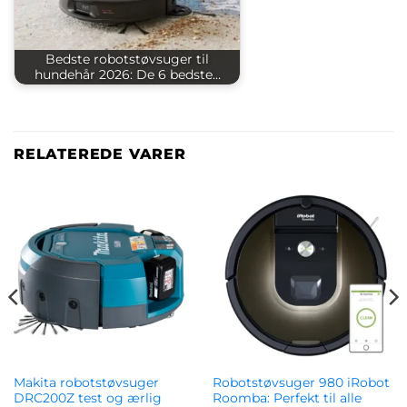
Bedste robotstøvsuger til
hundehår 2026: De 6 bedste…
RELATEREDE VARER
Makita robotstøvsuger
Robotstøvsuger 980 iRobot
DRC200Z test og ærlig
Roomba: Perfekt til alle