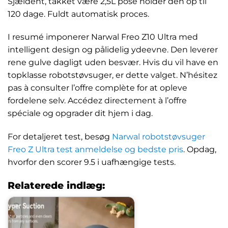
Sjældent, takket være 2,5L pose holder den op til
120 dage. Fuldt automatisk proces.
I resumé imponerer Narwal Freo Z10 Ultra med
intelligent design og pålidelig ydeevne. Den leverer
rene gulve dagligt uden besvær. Hvis du vil have en
topklasse robotstøvsuger, er dette valget. N’hésitez
pas à consulter l’offre complète for at opleve
fordelene selv. Accédez directement à l’offre
spéciale og opgrader dit hjem i dag.
For detaljeret test, besøg
Narwal robotstøvsuger
Freo Z Ultra test anmeldelse og bedste pris
. Opdag,
hvorfor den scorer 9.5 i uafhængige tests.
Relaterede indlæg: