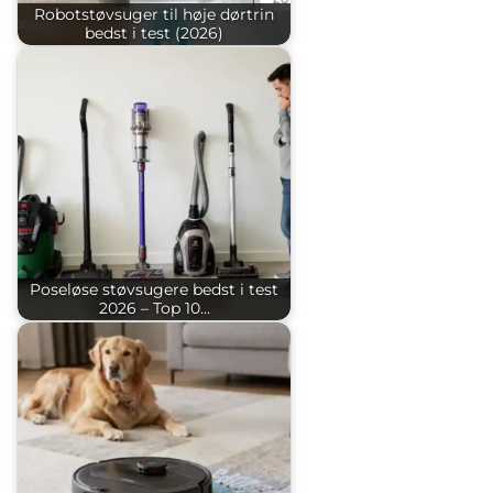
Robotstøvsuger til høje dørtrin
bedst i test (2026)
Poseløse støvsugere bedst i test
2026 – Top 10…