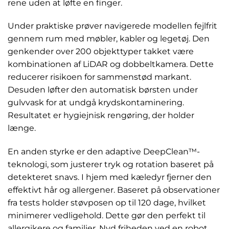
rene uden at løfte en finger.
Under praktiske prøver navigerede modellen fejlfrit
gennem rum med møbler, kabler og legetøj. Den
genkender over 200 objekttyper takket være
kombinationen af LiDAR og dobbeltkamera. Dette
reducerer risikoen for sammenstød markant.
Desuden løfter den automatisk børsten under
gulvvask for at undgå krydskontaminering.
Resultatet er hygiejnisk rengøring, der holder
længe.
En anden styrke er den adaptive DeepClean™-
teknologi, som justerer tryk og rotation baseret på
detekteret snavs. I hjem med kæledyr fjerner den
effektivt hår og allergener. Baseret på observationer
fra tests holder støvposen op til 120 dage, hvilket
minimerer vedligehold. Dette gør den perfekt til
allergikere og familier. Nyd friheden ved en robot,