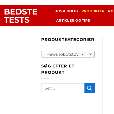
Fortsæt
BEDSTE
til
HUS & BOLIG
PRODUKTER
RO
indhold
TESTS
ARTIKLER OG TIPS
PRODUKTKATEGORIER
Haws robotstøvsuger – Oplev smart rengøring til en skarp pris (5)
×
SØG EFTER ET
PRODUKT