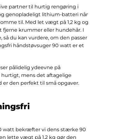
ve partner til hurtig rengøring i
genopladeligt lithium-batteri når
komme til. Med let vægt på 1,2 kg og
at fjerne krummer eller hundehår. I
, så du kan vurdere, om den passer
ingsfri håndstøvsuger 90 watt er et
iser pålidelig ydeevne på
 hurtigt, mens det aftagelige
 er den perfekt til små opgaver.
ingsfri
0 watt bekræfter vi dens stærke 90
en lette vægt på 1,2 kg gør den