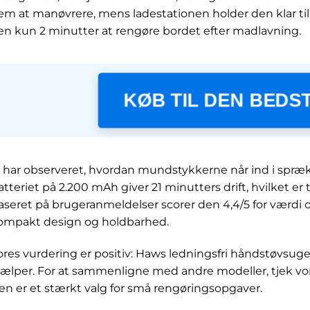
em at manøvrere, mens ladestationen holder den klar til
en kun 2 minutter at rengøre bordet efter madlavning.
KØB TIL DEN BEDST
i har observeret, hvordan mundstykkerne når ind i spræk
atteriet på 2.200 mAh giver 21 minutters drift, hvilket er t
aseret på brugeranmeldelser scorer den 4,4/5 for værdi 
ompakt design og holdbarhed.
ores vurdering er positiv: Haws ledningsfri håndstøvsug
jælper. For at sammenligne med andre modeller, tjek vor
en er et stærkt valg for små rengøringsopgaver.