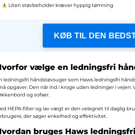
Liten støvbeholder kræver hyppig tømning
KØB TIL DEN BEDST
vorfor vælge en ledningsfri hå
n ledningsfri håndstøvsuger som Haws ledningsfri håndst
må opgaver. Den når ind i kroge uden ledninger i vejen. Vo
økkenbord og sofaer.
ed HEPA-filter og lav vægt er den velegnet til daglig br
orbrugere, der søger enkelhed og effektivitet.
Hvordan bruges Haws ledningsfr