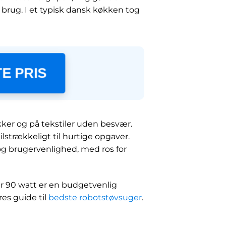
 brug. I et typisk dansk køkken tog
E PRIS
ker og på tekstiler uden besvær.
ilstrækkeligt til hurtige opgaver.
og brugervenlighed, med ros for
er 90 watt er en budgetvenlig
es guide til
bedste robotstøvsuger
.