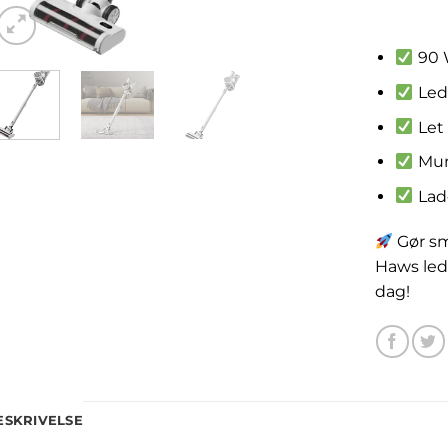
kr.
1,0
90 W
Ledn
Let 
Mund
Lad
Gør sm
Haws led
dag!
ESKRIVELSE