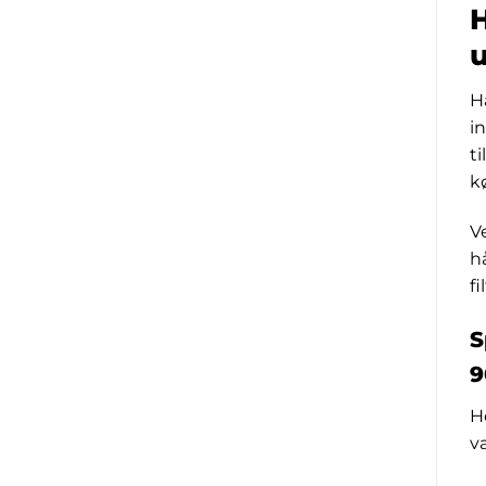
H
H
i
t
k
V
h
f
S
9
H
va