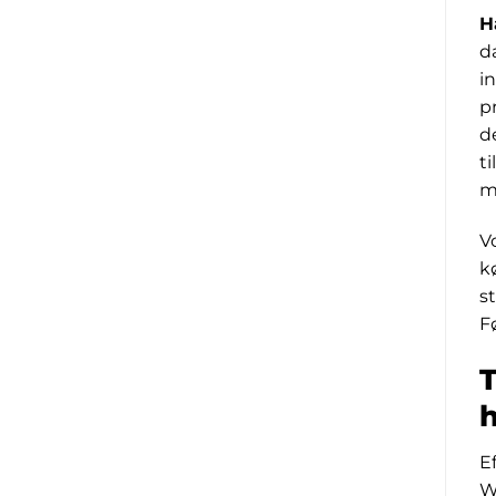
H
d
i
p
d
t
m
V
k
s
F
T
E
W