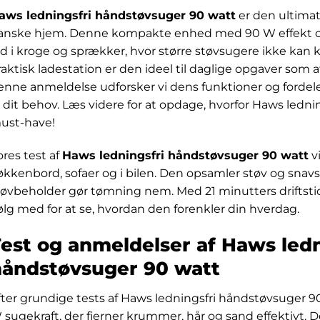
aws ledningsfri håndstøvsuger 90 watt
er den ultimati
anske hjem. Denne kompakte enhed med 90 W effekt og 
nd i kroge og sprækker, hvor større støvsugere ikke kan 
raktisk ladestation er den ideel til daglige opgaver som 
enne anmeldelse udforsker vi dens funktioner og fordele
il dit behov. Læs videre for at opdage, hvorfor Haws ledn
ust-have!
ores test af
Haws ledningsfri håndstøvsuger 90 watt
v
økkenbord, sofaer og i bilen. Den opsamler støv og snavs
tøvbeholder gør tømning nem. Med 21 minutters driftstid
ølg med for at se, hvordan den forenkler din hverdag.
est og anmeldelser af Haws ledn
håndstøvsuger 90 watt
fter grundige tests af Haws ledningsfri håndstøvsuger 9
 sugekraft, der fjerner krummer, hår og sand effektivt. D