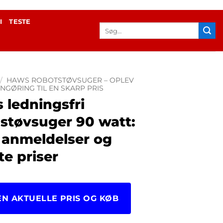
I
TESTE
Søg
efter:
/
HAWS ROBOTSTØVSUGER – OPLEV
NGØRING TIL EN SKARP PRIS
 ledningsfri
støvsuger 90 watt:
, anmeldelser og
e priser
EN AKTUELLE PRIS OG KØB