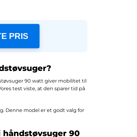
E PRIS
ndstøvsuger?
øvsuger 90 watt giver mobilitet til
res test viste, at den sparer tid på
ug. Denne model er et godt valg for
i håndstøvsuger 90