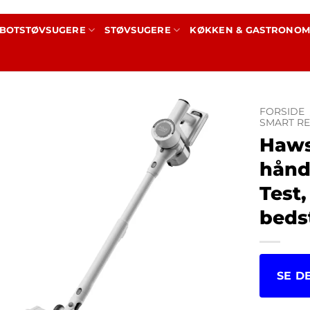
BOTSTØVSUGERE
STØVSUGERE
KØKKEN & GASTRONOM
FORSIDE
SMART RE
Haws
hånd
Test
bedst
SE D