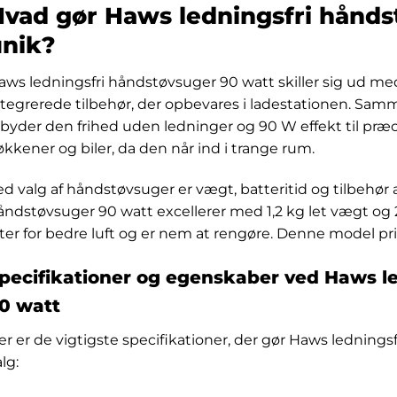
vad gør Haws ledningsfri hånds
unik?
aws ledningsfri håndstøvsuger 90 watt skiller sig ud m
ntegrerede tilbehør, der opbevares i ladestationen. Sa
ilbyder den frihed uden ledninger og 90 W effekt til præc
økkener og biler, da den når ind i trange rum.
ed valg af håndstøvsuger er vægt, batteritid og tilbehør
åndstøvsuger 90 watt excellerer med 1,2 kg let vægt og 
ilter for bedre luft og er nem at rengøre. Denne model prio
pecifikationer og egenskaber ved Haws l
0 watt
er er de vigtigste specifikationer, der gør Haws lednings
lg: