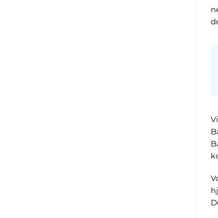
n
d
V
B
B
k
V
h
D