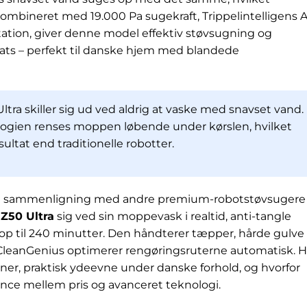
ombineret med 19.000 Pa sugekraft, Trippelintelligens A
ation, giver denne model effektiv støvsugning og
s – perfekt til danske hjem med blandede
tra skiller sig ud ved aldrig at vaske med snavset vand.
gien renses moppen løbende under kørslen, hvilket
sultat end traditionelle robotter.
og sammenligning med andre premium-robotstøvsugere
Z50 Ultra
sig ved sin moppevask i realtid, anti-tangle
op til 240 minutter. Den håndterer tæpper, hårde gulve
s CleanGenius optimerer rengøringsruterne automatisk. H
ioner, praktisk ydeevne under danske forhold, og hvorfor
lance mellem pris og avanceret teknologi.