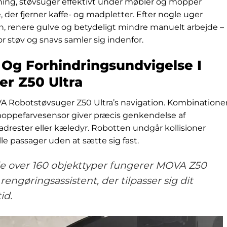
ning, støvsuger effektivt under møbler og mopper
er fjerner kaffe- og madpletter. Efter nogle uger
en, renere gulve og betydeligt mindre manuelt arbejde –
r støv og snavs samler sig indenfor.
I Og Forhindringsundvigelse I
r Z50 Ultra
MOVA Robotstøvsuger Z50 Ultra’s navigation. Kombinatione
moppefarvesensor giver præcis genkendelse af
adrester eller kæledyr. Robotten undgår kollisioner
e passager uden at sætte sig fast.
e over 160 objekttyper fungerer MOVA Z50
engøringsassistent, der tilpasser sig dit
id.