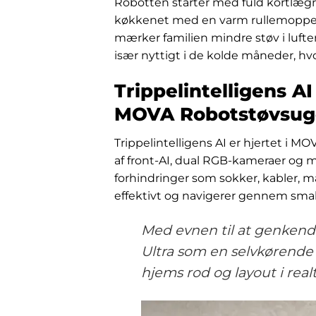
Robotten starter med fuld kortlæg
køkkenet med en varm rullemoppe, d
mærker familien mindre støv i luft
især nyttigt i de kolde måneder, hvo
Trippelintelligens A
MOVA Robotstøvsuge
Trippelintelligens AI er hjertet i 
af front-AI, dual RGB-kameraer og 
forhindringer som sokker, kabler, m
effektivt og navigerer gennem small
Med evnen til at genkend
Ultra som en selvkørende r
hjems rod og layout i realt