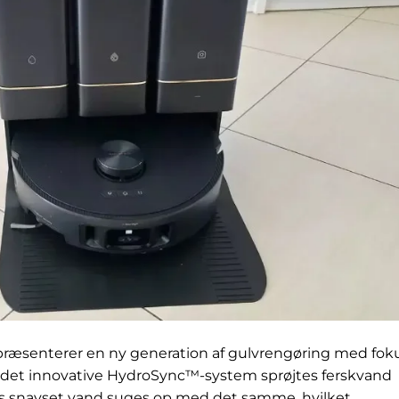
ræsenterer en ny generation af gulvrengøring med fok
d det innovative HydroSync™-system sprøjtes ferskvand
s snavset vand suges op med det samme, hvilket