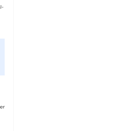
I-
er