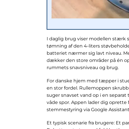
I daglig brug viser modellen stærk 
tømning af den 4-liters støvbehold
batteriet nærmer sig lavt niveau. M
dækker den store områder på én opl
rummets snavsniveau og brug.
For danske hjem med tæpper i stu
en stor fordel. Rullemoppen skrubb
suger snavset vand op i en separat ta
våde spor. Appen lader dig oprette
stemmestyring via Google Assistant 
Et typisk scenarie fra brugere: Et p