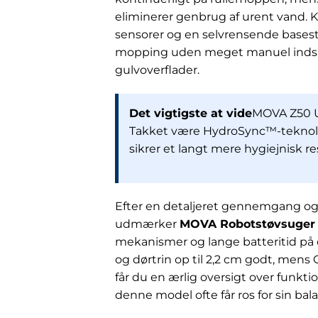
eliminerer genbrug af urent vand. K
sensorer og en selvrensende basest
mopping uden meget manuel indsat
gulvoverflader.
Det vigtigste at vide
MOVA Z50 Ul
Takket være HydroSync™-teknolo
sikrer et langt mere hygiejnisk re
Efter en detaljeret gennemgang 
udmærker
MOVA Robotstøvsuger 
mekanismer og lange batteritid på 
og dørtrin op til 2,2 cm godt, men
får du en ærlig oversigt over funkt
denne model ofte får ros for sin ba