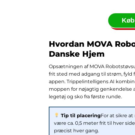
Køb
Hvordan MOVA Robot
Danske Hjem
Opsætningen af MOVA Robotstøvsuger
frit sted med adgang til strøm, fyld
appen. Trippelintelligens AI kombin
moppen for nøjagtig genkendelse af 
legetøj og sko fra første runde.
Tip til placering
For at sikre at
være ca. 0,5 meter frit til hver s
præcist hver gang.