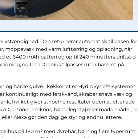
selvstændighed. Den returnerer automatisk til basen for
er, moppevask med varm lufttørring og opladning, når
ed et 6400 mAh batteri og op til 240 minutters driftstid
adning, og CleanGenius tilpasser ruter baseret på
en og hårde gulve i køkkenet er HydroSync™-systemet
er kontinuerligt med ferskvand, skraber snavs væk og
nk, hvilket giver stribefrie resultater uden at efterlade
 No-Go-zoner omkring børnelegetøj eller madområder, o
eller Alexa gør den daglige styring endnu lettere.
arcelhus på 180 m² med dyrehår, børn og flere typer rum.