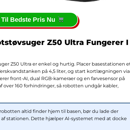
 Til Bedste Pris Nu
støvsuger Z50 Ultra Fungerer I
 Z50 Ultra er enkel og hurtig. Placer basestationen e
 ferskvandstanken på 4,5 liter, og start kortlægningen via
erer front-AI, dual RGB-kameraer og en farvesensor på
over 160 forhindringer, så robotten undgår kabler,
 robotten altid finder hjem til basen, bør du lade der
ide af stationen. Dette hjælper AI-systemet med at docke