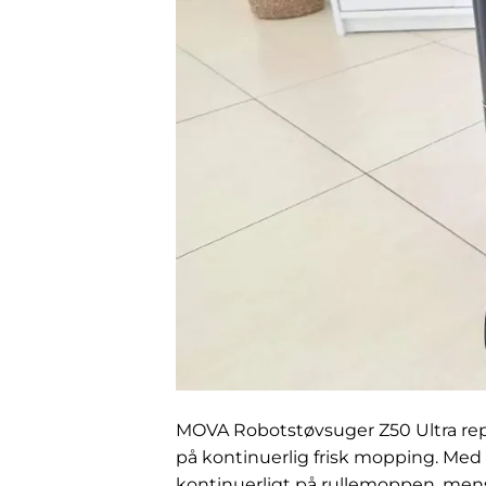
MOVA Robotstøvsuger Z50 Ultra rep
på kontinuerlig frisk mopping. Me
kontinuerligt på rullemoppen, men