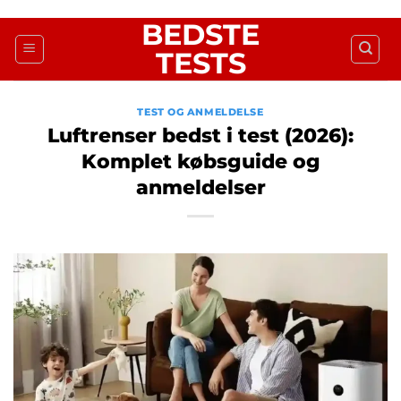
Fortsæt
BEDSTE
til
TESTS
indhold
TEST OG ANMELDELSE
Luftrenser bedst i test (2026):
Komplet købsguide og
anmeldelser