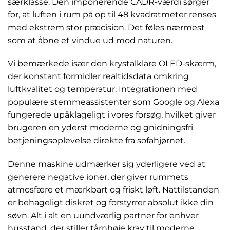
særklasse. Den imponerende CADR-værdi sørger
for, at luften i rum på op til 48 kvadratmeter renses
med ekstrem stor præcision. Det føles nærmest
som at åbne et vindue ud mod naturen.
Vi bemærkede især den krystalklare OLED-skærm,
der konstant formidler realtidsdata omkring
luftkvalitet og temperatur. Integrationen med
populære stemmeassistenter som Google og Alexa
fungerede upåklageligt i vores forsøg, hvilket giver
brugeren en yderst moderne og gnidningsfri
betjeningsoplevelse direkte fra sofahjørnet.
Denne maskine udmærker sig yderligere ved at
generere negative ioner, der giver rummets
atmosfære et mærkbart og friskt løft. Nattilstanden
er behageligt diskret og forstyrrer absolut ikke din
søvn. Alt i alt en uundværlig partner for enhver
husstand, der stiller tårnhøje krav til moderne