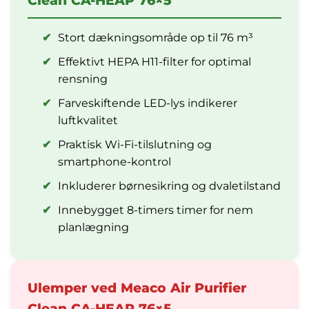
Clean CA-HEAP 76×5
✔
Stort dækningsområde op til 76 m³
✔
Effektivt HEPA H11-filter for optimal
rensning
✔
Farveskiftende LED-lys indikerer
luftkvalitet
✔
Praktisk Wi-Fi-tilslutning og
smartphone-kontrol
✔
Inkluderer børnesikring og dvaletilstand
✔
Innebygget 8-timers timer for nem
planlægning
Ulemper ved Meaco Air Purifier
Clean CA-HEAP 76×5