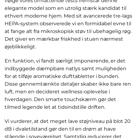
Ifølge vores omfattende tests fremstår denne
elegante model som en utrolig stærk kandidat til
ethvert moderne hjem. Med sit avancerede tre-lags
HEPA-system observerede vi en formidabel evne til
at fange alt fra mikroskopisk støv til ubehagelig røg.
Det giver en mærkbar friskhed i stuen nærmest
øjeblikkeligt.
En funktion, vi fandt særligt imponerende, er det
indbyggede dæmpbare natlys samt muligheden
for at tilføje aromatiske dufttabletter i bunden.
Disse gennemtænkte detaljer skaber ikke bare ren
luft, men en decideret wellness-oplevelse i
hverdagen. Den smarte touchskærm gør det
tilmed legende let at tidsindstille driften.
Vi vurderer, at det meget lave støjniveau på blot 20
dB i dvaletilstand gør den til en drøm at have
stående i soveværelset. Samtidig reducerer det