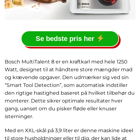
Se bedste pris her
Bosch MultiTalent 8 er en kraftkarl med hele 1250
Watt, designet til at håndtere store mængder mad
og krævende opgaver. Den udmærker sig ved sin
“Smart Tool Detection”, som automatisk indstiller
den rigtige hastighed baseret på hvilket tilbehør du
monterer. Dette sikrer optimale resultater hver
gang, uanset om du pisker fløde eller knuser
isterninger.
Med en XXL-skål på 3,9 liter er denne maskine ideel
til store husholdninger eller til dig, der kan lide at