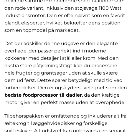
deler de samme imponerende specifikationer som
den røde variant, inklusiv den støjsvage 1100 Watt
induktionsmotor. Den er ofte nævnt som en favorit
blandt eksperter, hvilket bekræfter dens position
som en topmodel på markedet.
Det der adskiller denne udgave er den elegante
overflade, der passer perfekt ind i moderne
køkkener med detaljer i stål eller krom. Med den
ekstra store påfyldningstragt kan du processere
hele frugter og grøntsager uden at skulle skære
dem ud først. Dette sparer betydeligt med tid ved
forberedelser. Den er også yderst velegnet som den
bedste foodprocessor til dadler
, da den kraftige
motor giver en perfekt masse uden at overophede.
Tilbehørspakken er omfattende og inkluderer alt fra
æltekrog til æggehvidepisker og forskellige
snitteskiver. Alt udstyret kan opbevares i en separat