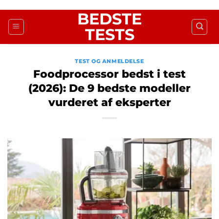
Fortsæt
BEDSTE
til
TESTS
indhold
TEST OG ANMELDELSE
Foodprocessor bedst i test
(2026): De 9 bedste modeller
vurderet af eksperter