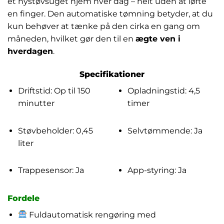
et nystøvsuget hjem hver dag – helt uden at løfte
en finger. Den automatiske tømning betyder, at du
kun behøver at tænke på den cirka en gang om
måneden, hvilket gør den til en
ægte ven i
hverdagen
.
Specifikationer
Driftstid: Op til 150
Opladningstid: 4,5
minutter
timer
Støvbeholder: 0,45
Selvtømmende: Ja
liter
Trappesensor: Ja
App-styring: Ja
Fordele
Fuldautomatisk rengøring med