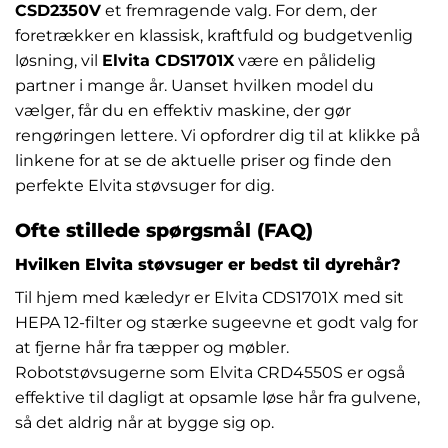
CSD2350V
et fremragende valg. For dem, der
foretrækker en klassisk, kraftfuld og budgetvenlig
løsning, vil
Elvita CDS1701X
være en pålidelig
partner i mange år. Uanset hvilken model du
vælger, får du en effektiv maskine, der gør
rengøringen lettere. Vi opfordrer dig til at klikke på
linkene for at se de aktuelle priser og finde den
perfekte Elvita støvsuger for dig.
Ofte stillede spørgsmål (FAQ)
Hvilken Elvita støvsuger er bedst til dyrehår?
Til hjem med kæledyr er Elvita CDS1701X med sit
HEPA 12-filter og stærke sugeevne et godt valg for
at fjerne hår fra tæpper og møbler.
Robotstøvsugerne som Elvita CRD4550S er også
effektive til dagligt at opsamle løse hår fra gulvene,
så det aldrig når at bygge sig op.