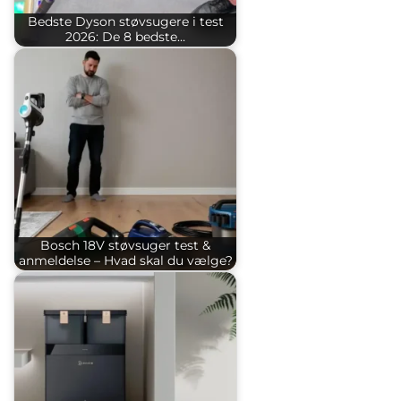
Bedste Dyson støvsugere i test
2026: De 8 bedste…
Bosch 18V støvsuger test &
anmeldelse – Hvad skal du vælge?