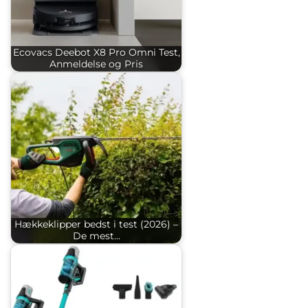
Ecovacs Deebot X8 Pro Omni Test,
Anmeldelse og Pris
Hækkeklipper bedst i test (2026) –
De mest…