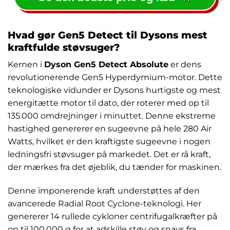
Hvad gør Gen5 Detect til Dysons mest
kraftfulde støvsuger?
Kernen i
Dyson Gen5 Detect Absolute
er dens
revolutionerende Gen5 Hyperdymium-motor. Dette
teknologiske vidunder er Dysons hurtigste og mest
energitætte motor til dato, der roterer med op til
135.000 omdrejninger i minuttet. Denne ekstreme
hastighed genererer en sugeevne på hele 280 Air
Watts, hvilket er den kraftigste sugeevne i nogen
ledningsfri støvsuger på markedet. Det er rå kraft,
der mærkes fra det øjeblik, du tænder for maskinen.
Denne imponerende kraft understøttes af den
avancerede Radial Root Cyclone-teknologi. Her
genererer 14 rullede cykloner centrifugalkræfter på
op til 100.000 g for at adskille støv og snavs fra