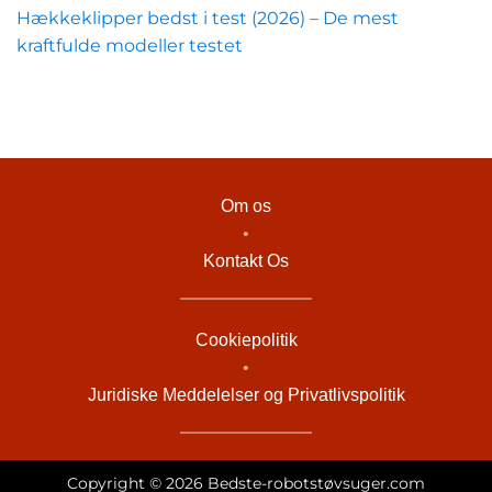
Hækkeklipper bedst i test (2026) – De mest
kraftfulde modeller testet
Om os
•
Kontakt Os
Cookiepolitik
•
Juridiske Meddelelser og Privatlivspolitik
Copyright © 2026 Bedste-robotstøvsuger.com