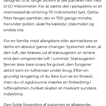
designet til at fange 99,99% af alle partikler helt ned
til 0,1 mikrometer. For at sætte det i perspektiv er et
menneskehår omkring 70 mikrometer tykt. Dette
filter fanger partikler, der er 700 gange mindre,
herunder pollen, skæl fra kæledyr, støvmider og
endda vira.
For en familie med allergikere eller astmatikere er
dette en absolut game-changer. Systemet sikrer, at
den luft, der blæses ud af støvsugeren, er renere
end den omgivende luft i rummet. Støvsugeren
fjerner ikke bare snavs fra gulvet; den fungerer
aktivt som en luftrenser under brug. Efter en
grundig rengøring vil du ikke kun se en forskel,
men du vil også kunne mærke en forbedring i
luftkvaliteten, hvilket skaber et markant sundere
indeklima.
Den fulde forsegling af systemet er afgørende.