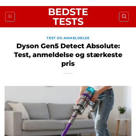
Fortsæt
BEDSTE
til
TESTS
indhold
TEST OG ANMELDELSE
Dyson Gen5 Detect Absolute:
Test, anmeldelse og stærkeste
pris