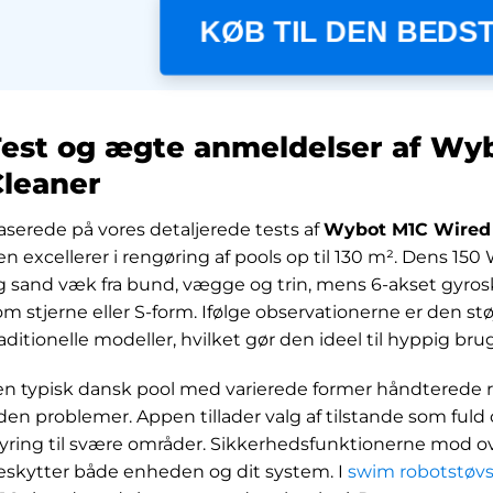
KØB TIL DEN BEDST
Test og ægte anmeldelser af Wy
Cleaner
aserede på vores detaljerede tests af
Wybot M1C Wired 
en excellerer i rengøring af pools op til 130 m². Dens 15
g sand væk fra bund, vægge og trin, mens 6-akset gyro
om stjerne eller S-form. Ifølge observationerne er den s
raditionelle modeller, hvilket gør den ideel til hyppig brug
 en typisk dansk pool med varierede former håndterede 
den problemer. Appen tillader valg af tilstande som fuld
tyring til svære områder. Sikkerhedsfunktionerne mod 
eskytter både enheden og dit system. I
swim robotstøv