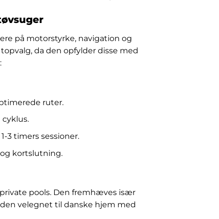
støvsuger
sere på motorstyrke, navigation og
 topvalg, da den opfylder disse med
:
optimerede ruter.
 cyklus.
-3 timers sessioner.
og kortslutning.
e private pools. Den fremhæves især
gør den velegnet til danske hjem med