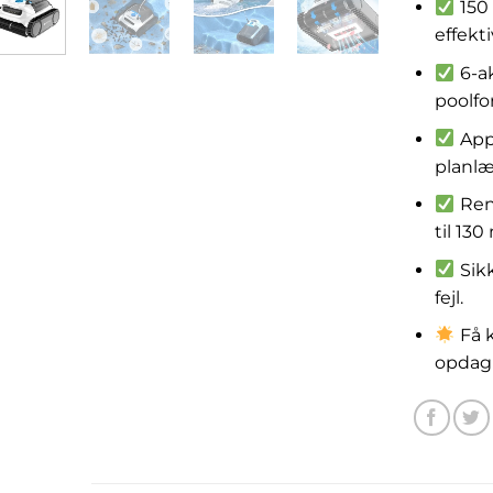
150 
effekt
6-ak
poolfo
App
planl
Ren
til 130
Sik
fejl.
Få k
opdag 