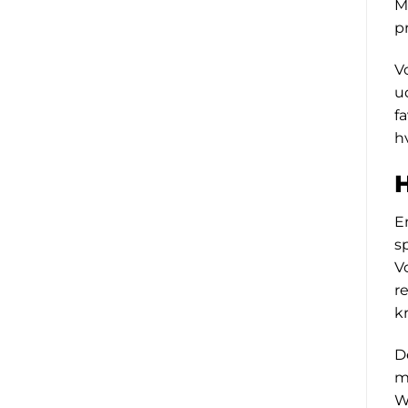
M
p
V
u
f
h
E
s
V
r
k
D
m
W