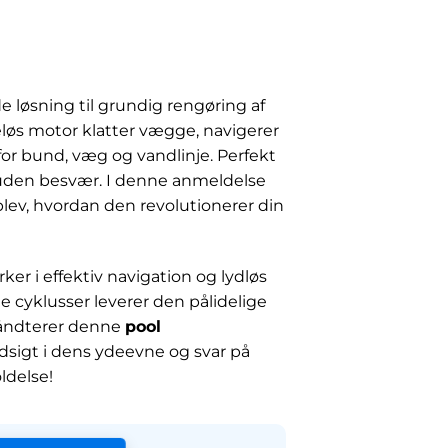
e løsning til grundig rengøring af
løs motor klatter vægge, navigerer
for bund, væg og vandlinje. Perfekt
nd uden besvær. I denne anmeldelse
plev, hvordan den revolutionerer din
ker i effektiv navigation og lydløs
 cyklusser leverer den pålidelige
 håndterer denne
pool
ndsigt i dens ydeevne og svar på
ldelse!