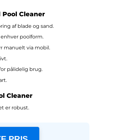
 Pool Cleaner
ring af blade og sand.
l enhver poolform.
yr manuelt via mobil.
vt.
or pålidelig brug.
rt.
l Cleaner
t er robust.
E PRIS