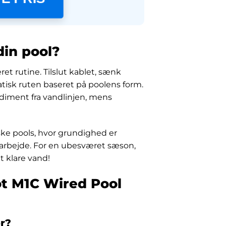
in pool?
et rutine. Tilslut kablet, sænk
tisk ruten baseret på poolens form.
ediment fra vandlinjen, mens
nske pools, hvor grundighed er
arbejde. For en ubesværet sæson,
t klare vand!
ot M1C Wired Pool
r?