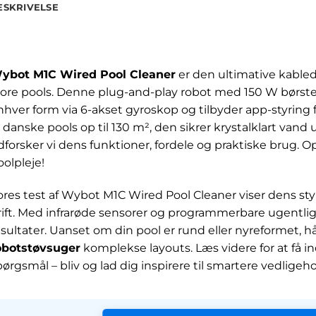
ESKRIVELSE
ybot M1C Wired Pool Cleaner
er den ultimative kabled
tore pools. Denne plug-and-play robot med 150 W børste
nhver form via 6-akset gyroskop og tilbyder app-styring 
il danske pools op til 130 m², den sikrer krystalklart va
dforsker vi dens funktioner, fordele og praktiske brug. O
oolpleje!
ores test af Wybot M1C Wired Pool Cleaner viser dens styr
rift. Med infrarøde sensorer og programmerbare ugentlige
esultater. Uanset om din pool er rund eller nyreformet,
obotstøvsuger
komplekse layouts. Læs videre for at få i
pørgsmål – bliv og lad dig inspirere til smartere vedligeho