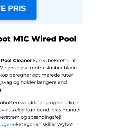
E PRIS
bot M1C Wired Pool
Pool Cleaner
kan vi bekræfte, at
0 W børsteløse motor skraber blade
skop beregner optimerede ruter
tøjsvag og holder længere end
.
robotten vægklatring og vandlinje
 cyklus eller kun bund, plus manuel
overstrøm og spændingsfejl
sugere
-kategorien skiller Wybot