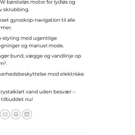
W børsteløs motor for lydløs og
iv skrubbing.
set gyroskop-navigation til alle
rmer.
-styring med ugentlige
ægninger og manuel mode.
gør bund, vægge og vandlinje op
 m².
kerhedsbeskyttelse mod elektriske
rystalklart vand uden besvær –
tilbuddet nu!