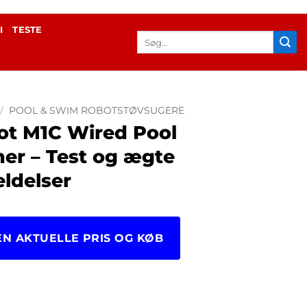
I
TESTE
Søg
efter:
/
POOL & SWIM ROBOTSTØVSUGERE
t M1C Wired Pool
ner – Test og ægte
ldelser
EN AKTUELLE PRIS OG KØB
64.00