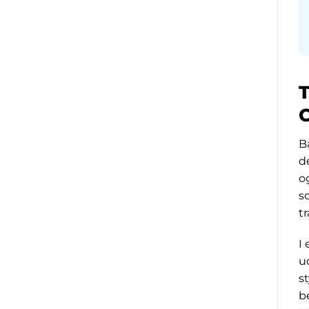
B
d
o
s
t
I
u
s
b