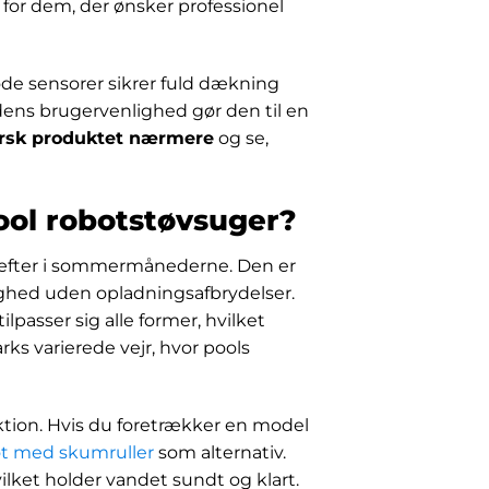
for dem, der ønsker professionel
røde sensorer sikrer fuld dækning
dens brugervenlighed gør den til en
rsk produktet nærmere
og se,
ol robotstøvsuger?
æfter i sommermånederne. Den er
elighed uden opladningsafbrydelser.
passer sig alle former, hvilket
ks varierede vejr, hvor pools
ion. Hvis du foretrækker en model
t med skumruller
som alternativ.
ilket holder vandet sundt og klart.