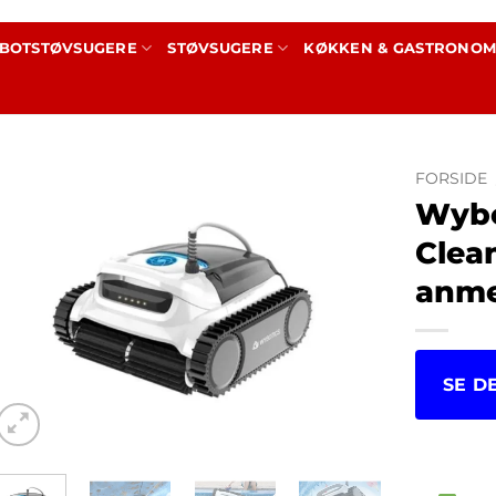
BOTSTØVSUGERE
STØVSUGERE
KØKKEN & GASTRONOM
FORSIDE
Wybo
Clea
anme
SE D
kr.
5,9