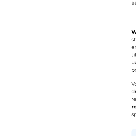
B
W
s
e
t
u
p
V
d
r
r
s