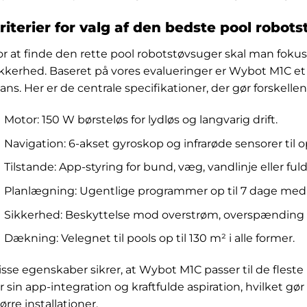
riterier for valg af den bedste pool robot
or at finde den rette pool robotstøvsuger skal man foku
ikkerhed. Baseret på vores evalueringer er Wybot M1C et
lans. Her er de centrale specifikationer, der gør forskellen
Motor: 150 W børsteløs for lydløs og langvarig drift.
Navigation: 6-akset gyroskop og infrarøde sensorer til 
Tilstande: App-styring for bund, væg, vandlinje eller fuld
Planlægning: Ugentlige programmer op til 7 dage med 1
Sikkerhed: Beskyttelse mod overstrøm, overspænding 
Dækning: Velegnet til pools op til 130 m² i alle former.
isse egenskaber sikrer, at Wybot M1C passer til de flest
or sin app-integration og kraftfulde aspiration, hvilket 
ørre installationer.