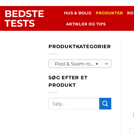
Fortsæt
BEDSTE
til
HUS & BOLIG
PRODUKTER
RO
indhold
TESTS
ARTIKLER OG TIPS
PRODUKTKATEGORIER
Pool & Swim robotstøvsugere (7)
×
SØG EFTER ET
PRODUKT