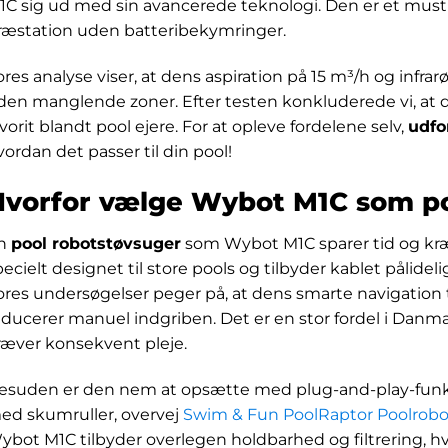
1C sig ud med sin avancerede teknologi. Den er et must 
ræstation uden batteribekymringer.
ores analyse viser, at dens aspiration på 15 m³/h og infra
den manglende zoner. Efter testen konkluderede vi, at 
avorit blandt pool ejere. For at opleve fordelene selv,
udfo
vordan det passer til din pool!
Hvorfor vælge Wybot M1C som po
n
pool robotstøvsuger
som Wybot M1C sparer tid og kr
pecielt designet til store pools og tilbyder kablet pålid
ores undersøgelser peger på, at dens smarte navigation til
educerer manuel indgriben. Det er en stor fordel i Danmar
ræver konsekvent pleje.
esuden er den nem at opsætte med plug-and-play-funkt
ed skumruller, overvej
Swim & Fun PoolRaptor Poolrobo
ybot M1C tilbyder overlegen holdbarhed og filtrering, hv