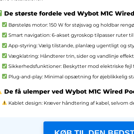
De største fordele ved Wybot M1C Wired
Børsteløs motor: 150 W for støjsvag og holdbar rengø
Smart navigation: 6-akset gyroskop tilpasser ruter ti
App-styring: Vælg tilstande, planlæg ugentligt og st
Vægklatring: Håndterer trin, sider og vandlinje effekti
Sikkerhedsfunktioner: Beskytter mod elektriske fejl f
Plug-and-play: Minimal opsætning for øjeblikkelig sta
De få ulemper ved Wybot M1C Wired Poo
Kablet design: Kræver håndtering af kabel, selvom de
KØB TIL DEN BEDST