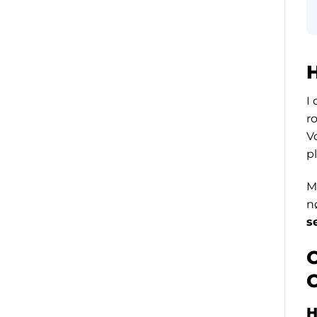
H
I
r
V
p
M
n
s
O
H