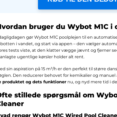
vordan bruger du Wybot M1C i d
 dagligdagen gør Wybot M1C poolplejen til en automatiser
obotten i vandet, og start via appen – den vælger automa
ores tests viste, at den klatter vægge jævnt og fjerner s
lanlagte ugentlige kørsler holder alt rent.
ed sin aspiration på 15 m³/h er den perfekt til større da
øglen. Den reducerer behovet for kemikalier og manuel 
e produktet og dets funktioner
nu, og nyd mere tid i de
fte stillede spørgsmål om Wyb
Cleaner
vad rengør Wybot M1C Wired Pool Cleane