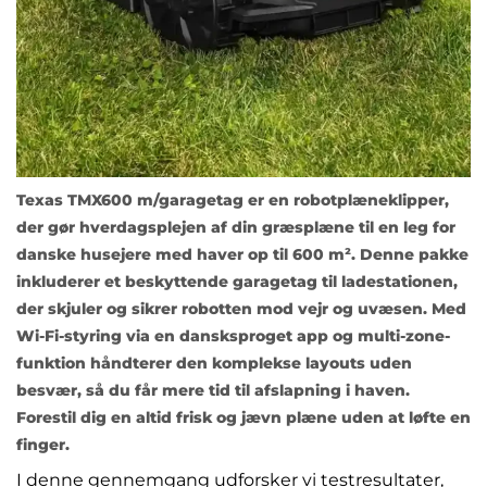
Texas TMX600 m/garagetag er en
robotplæneklipper
,
der gør hverdagsplejen af din græsplæne til en leg for
danske husejere med haver op til 600 m². Denne pakke
inkluderer et beskyttende garagetag til ladestationen,
der skjuler og sikrer robotten mod vejr og uvæsen. Med
Wi-Fi-styring via en dansksproget app og multi-zone-
funktion håndterer den komplekse layouts uden
besvær, så du får mere tid til afslapning i haven.
Forestil dig en altid frisk og jævn plæne uden at løfte en
finger.
I denne gennemgang udforsker vi testresultater,