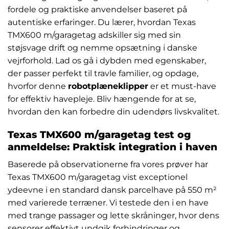
fordele og praktiske anvendelser baseret på
autentiske erfaringer. Du lærer, hvordan Texas
TMX600 m/garagetag adskiller sig med sin
støjsvage drift og nemme opsætning i danske
vejrforhold. Lad os gå i dybden med egenskaber,
der passer perfekt til travle familier, og opdage,
hvorfor denne
robotplæneklipper
er et must-have
for effektiv havepleje. Bliv hængende for at se,
hvordan den kan forbedre din udendørs livskvalitet.
Texas TMX600 m/garagetag test og
anmeldelse: Praktisk integration i haven
Baserede på observationerne fra vores prøver har
Texas TMX600 m/garagetag vist exceptionel
ydeevne i en standard dansk parcelhave på 550 m²
med varierede terræner. Vi testede den i en have
med trange passager og lette skråninger, hvor dens
sensorer effektivt undgik forhindringer og