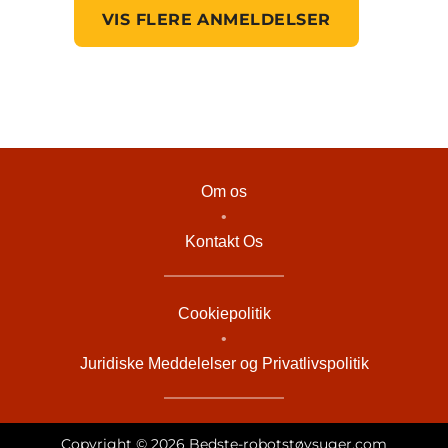
VIS FLERE ANMELDELSER
Om os
•
Kontakt Os
Cookiepolitik
•
Juridiske Meddelelser og Privatlivspolitik
Copyright © 2026 Bedste-robotstøvsuger.com