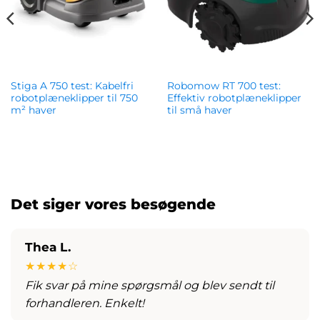
Stiga A 750 test: Kabelfri
Robomow RT 700 test:
robotplæneklipper til 750
Effektiv robotplæneklipper
m² haver
til små haver
kr.
12,387.00
kr.
7,921.00
Det siger vores besøgende
Thea L.
★★★★☆
Fik svar på mine spørgsmål og blev sendt til
forhandleren. Enkelt!