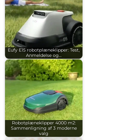
Eufy E15 robotplæneklipper: Test,
Anmeldelse og…
Robotplæneklipper 4000 m2:
Sammenligning af 3 moderne
valg