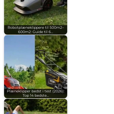
Robotplæneklippere til 500m2–
600m2: Guide til 6…
Plæneklipper bedst i test (2026):
Top 14 bedste…