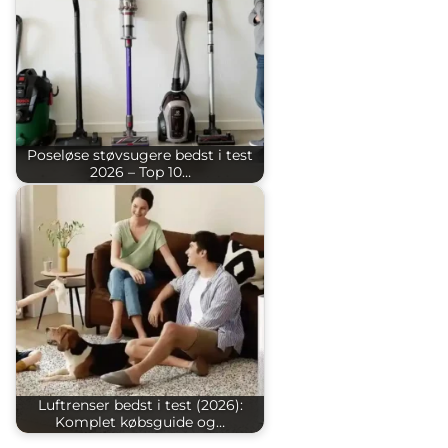
Poseløse støvsugere bedst i test
2026 – Top 10…
Luftrenser bedst i test (2026):
Komplet købsguide og…