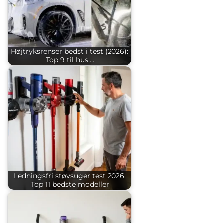
Højtryksrenser bedst i test (2026):
Top 9 til hus,…
Ledningsfri støvsuger test 2026:
Top 11 bedste modeller