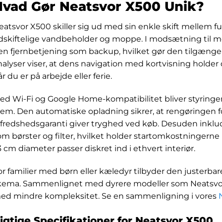
Hvad Gør Neatsvor X500 Unik?
eatsvor X500 skiller sig ud med sin enkle skift mellem f
dskiftelige vandbeholder og moppe. I modsætning til m
en fjernbetjening som backup, hvilket gør den tilgænge
nalyser viser, at dens navigation med kortvisning holder 
r du er på arbejde eller ferie.
ed Wi-Fi og Google Home-kompatibilitet bliver styringen 
jem. Den automatiske opladning sikrer, at rengøringen 
ilfredshedsgaranti giver tryghed ved køb. Desuden ink
om børster og filter, hvilket holder startomkostningern
3 cm diameter passer diskret ind i ethvert interiør.
or familier med børn eller kæledyr tilbyder den justerbar
kema. Sammenlignet med dyrere modeller som Neatsvor 
ed mindre kompleksitet. Se en sammenligning i vores
igtige Specifikationer for Neatsvor X500