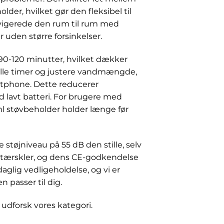
er, hvilket gør den fleksibel til
navigerede den rum til rum med
 uden større forsinkelser.
90-120 minutter, hvilket dækker
tille timer og justere vandmængde,
rtphone. Dette reducerer
d lavt batteri. For brugere med
ml støvbeholder holder længe før
støjniveau på 55 dB den stille, selv
 tærskler, og dens CE-godkendelse
daglig vedligeholdelse, og vi er
n passer til dig.
 udforsk vores kategori.