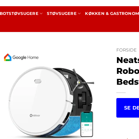
BOTSTØVSUGERE
STØVSUGERE
KØKKEN & GASTRONOM
FORSIDE
Neat
Robo
Beds
SE D
kr.
2,0