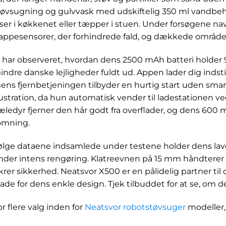
tøvsugning og gulvvask med udskiftelig 350 ml vandbehold
liser i køkkenet eller tæpper i stuen. Under forsøgene 
rappesensorer, der forhindrede fald, og dækkede områder
i har observeret, hvordan dens 2500 mAh batteri holder 
indre danske lejligheder fuldt ud. Appen lader dig inds
ens fjernbetjeningen tilbyder en hurtig start uden sma
rustration, da hun automatisk vender til ladestationen ve
æledyr fjerner den hår godt fra overflader, og dens 600 
ømning.
følge dataene indsamlede under testene holder dens lave 
nder intens rengøring. Klatreevnen på 15 mm håndterer
ikrer sikkerhed. Neatsvor X500 er en pålidelig partner til 
lade for dens enkle design. Tjek tilbuddet for at se, om de
or flere valg inden for
Neatsvor robotstøvsuger
modeller,