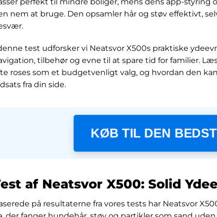
asser perfekt til mindre boliger, mens dens app-styring
en nem at bruge. Den opsamler hår og støv effektivt, sel
esvær.
 denne test udforsker vi Neatsvor X500s praktiske ydeevn
avigation, tilbehør og evne til at spare tid for familier. L
fte roses som et budgetvenligt valg, og hvordan den ka
dsats fra din side.
KØB TIL DEN BEDST
est af Neatsvor X500: Solid Ydee
aserede på resultaterne fra vores tests har Neatsvor X50
a, der fanger hundehår, støv og partikler som sand uden