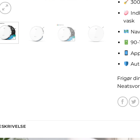
3000
Ind
vask
Navi
90-1
App 
Aut
Frigør di
Neatsvor
ESKRIVELSE