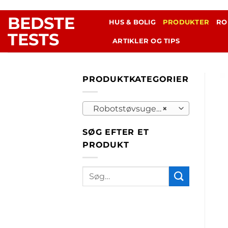
Fortsæt
BEDSTE
til
HUS & BOLIG
PRODUKTER
RO
indhold
TESTS
ARTIKLER OG TIPS
PRODUKTKATEGORIER
Robotstøvsugere (148)
×
SØG EFTER ET
PRODUKT