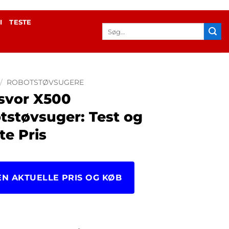
I
TESTE
Søg
efter:
/
ROBOTSTØVSUGERE
svor X500
tstøvsuger: Test og
te Pris
EN AKTUELLE PRIS OG KØB
20.00