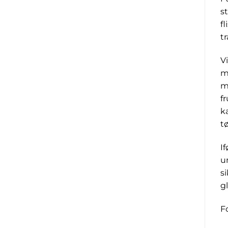
s
f
t
V
m
m
f
k
t
I
u
s
g
F