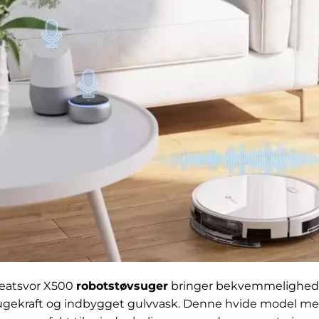
eatsvor X500
robotstøvsuger
bringer bekvemmelighed 
ugekraft og indbygget gulvvask. Denne hvide model med