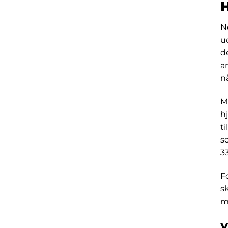
N
u
d
a
nå
M
h
t
s
3
F
s
m
V