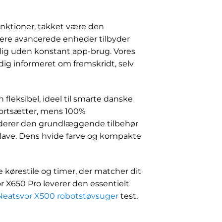
unktioner, takket være den
ere avancerede enheder tilbyder
lig uden konstant app-brug. Vores
dig informeret om fremskridt, selv
fleksibel, ideel til smarte danske
fortsætter, mens 100%
luderer den grundlæggende tilbehør
e lave. Dens hvide farve og kompakte
e kørestile og timer, der matcher dit
X650 Pro leverer den essentielt
Neatsvor X500 robotstøvsuger
test.