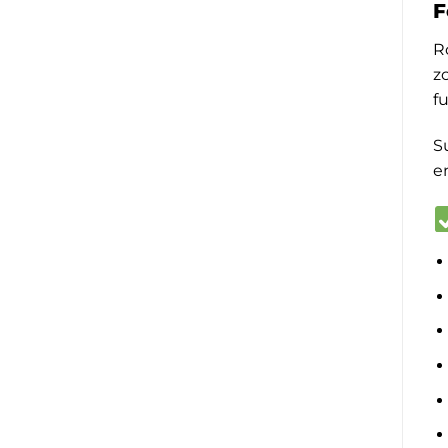
F
R
z
f
S
en