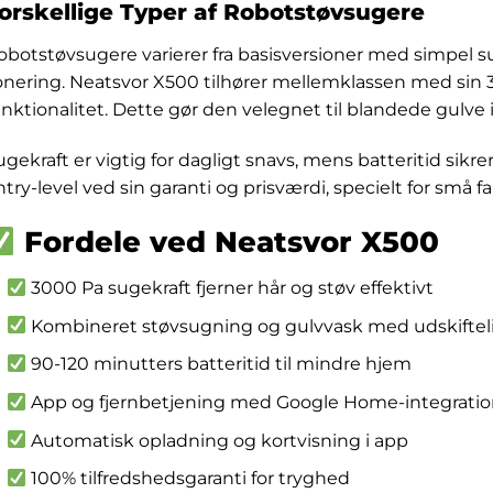
orskellige Typer af Robotstøvsugere
obotstøvsugere varierer fra basisversioner med simpel s
onering. Neatsvor X500 tilhører mellemklassen med sin
unktionalitet. Dette gør den velegnet til blandede gulve 
ugekraft er vigtig for dagligt snavs, mens batteritid sikr
try-level ved sin garanti og prisværdi, specielt for små fa
Fordele ved Neatsvor X500
3000 Pa sugekraft fjerner hår og støv effektivt
Kombineret støvsugning og gulvvask med udskiftel
90-120 minutters batteritid til mindre hjem
App og fjernbetjening med Google Home-integrati
Automatisk opladning og kortvisning i app
100% tilfredshedsgaranti for tryghed