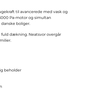
ugekraft til avancerede med vask og
 3000 Pa-motor og simultan
i danske boliger.
er fuld dækning. Neatsvor overgår
milier.
ig beholder
on