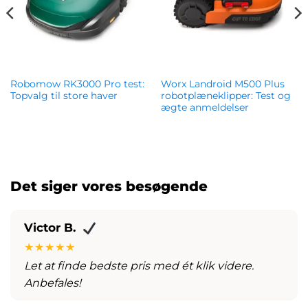
Robomow RK3000 Pro test:
Worx Landroid M500 Plus
Topvalg til store haver
robotplæneklipper: Test og
ægte anmeldelser
kr.
22,999.00
kr.
3,078.00
Det siger vores besøgende
Victor B.
★★★★★
Let at finde bedste pris med ét klik videre.
Anbefales!