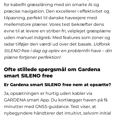
for kabelfri græsslåning med sin smarte AI og
præcise navigation. Den excellerer i effektivitet og
tilpasning, perfekt til danske haveejere med
mellemstore plæner. Vores test bekræfter dens
evne til at levere en striber-fri, velplejet græsplæne
uden manuel indgreb. Med features som zoner og
radar tilføjer den værdi ud over det basale.
Udforsk
SILENO free i dag og oplev en problemfri have – din
plæne fortjener perfektion!
Ofte stillede spørgsmål om Gardena
smart SILENO free
Er Gardena smart SILENO free nem at opsætte?
Ja, opsætningen er hurtig uden kabler via
GARDENA smart App. Du kortlægger haven på få
minutter med GNSS-guidance. Test viser, at
nybegyndere håndterer det intuitivt, selvom initial