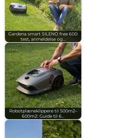
Gardena smart SILENO free 600:
test, anmeldelse og…
Robotplæneklippere til 500m2–
600m2: Guide til 6…