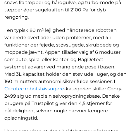
snavs fra tæpper og hårdgulve, og turbo-mode på
tæpper øger sugekraften til 2100 Pa for dyb
rengøring.
I en typisk 80 m² lejlighed håndterede robotten
varierede overflader uden problemer, med 4-i-1-
funktioner der fejede, støvsugede, skrubbede og
moppede jævnt. Appen tillader valg af 6 moduser
som auto, spiral eller kanter, og BagDetect-
systemet advarer ved manglende pose i basen.
Med 3L kapacitet holder den støv ude i uger, og den
160 minutters autonomi sikrer fulde sessioner. I
Cecotec robotstøvsugere
-kategorien skiller Conga
2499 sig ud med sin selvoprydningsbase. Danske
brugere på Trustpilot giver den 4,5 stjerner for
pålidelighed, selvom nogle nævner længere
opladningstid.