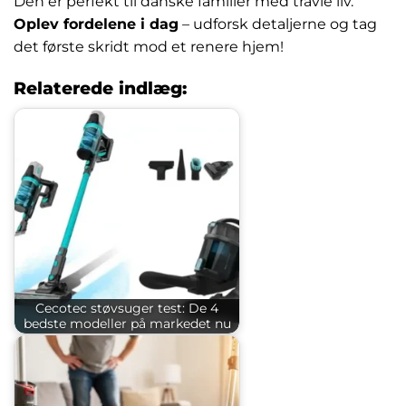
Den er perfekt til danske familier med travle liv.
Oplev fordelene i dag
– udforsk detaljerne og tag
det første skridt mod et renere hjem!
Relaterede indlæg:
Cecotec støvsuger test: De 4
bedste modeller på markedet nu