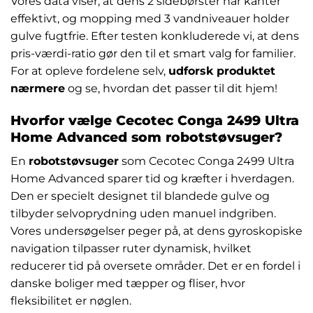
Vores data viser, at dens 2 sidebørster når kanter
effektivt, og mopping med 3 vandniveauer holder
gulve fugtfrie. Efter testen konkluderede vi, at dens
pris-værdi-ratio gør den til et smart valg for familier.
For at opleve fordelene selv,
udforsk produktet
nærmere
og se, hvordan det passer til dit hjem!
Hvorfor vælge Cecotec Conga 2499 Ultra
Home Advanced som robotstøvsuger?
En
robotstøvsuger
som Cecotec Conga 2499 Ultra
Home Advanced sparer tid og kræfter i hverdagen.
Den er specielt designet til blandede gulve og
tilbyder selvoprydning uden manuel indgriben.
Vores undersøgelser peger på, at dens gyroskopiske
navigation tilpasser ruter dynamisk, hvilket
reducerer tid på oversete områder. Det er en fordel i
danske boliger med tæpper og fliser, hvor
fleksibilitet er nøglen.