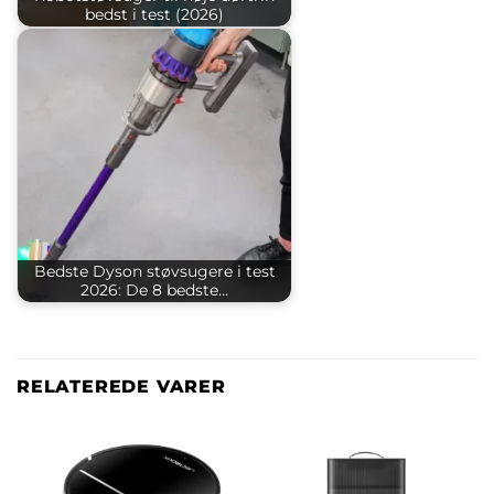
bedst i test (2026)
Bedste Dyson støvsugere i test
2026: De 8 bedste…
RELATEREDE VARER