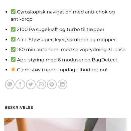
kr.
1,561.00
Gyroskopisk navigation med anti-chok og
anti-drop.
2100 Pa sugekraft og turbo til tæpper.
4-i-1: Støvsuger, fejer, skrubber og mopper.
160 min autonomi med selvoprydning 3L base.
App-styring med 6 moduser og BagDetect.
Glem støv i uger – opdag tilbuddet nu!
BESKRIVELSE