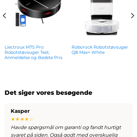
Liectroux M7S Pro
Roborock Robotstøvsuger
Robotstøvsuger Test,
Q8 Max+ White
Anmeldelse og Bedste Pris
kr.
3,063.00
kr.
1,499.00
Det siger vores besøgende
Kasper
★★★★☆
Havde spørgsmål om garanti og fandt hurtigt
svaret på siden. Også godt med overskuelig