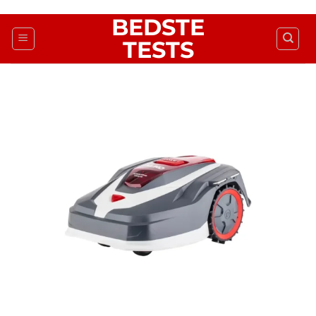
Fortsæt
BEDSTE
til
TESTS
indhold