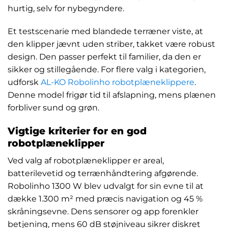
hurtig, selv for nybegyndere.
Et testscenarie med blandede terræner viste, at
den klipper jævnt uden striber, takket være robust
design. Den passer perfekt til familier, da den er
sikker og stillegående. For flere valg i kategorien,
udforsk
AL-KO Robolinho robotplæneklippere
.
Denne model frigør tid til afslapning, mens plænen
forbliver sund og grøn.
Vigtige kriterier for en god
robotplæneklipper
Ved valg af robotplæneklipper er areal,
batterilevetid og terrænhåndtering afgørende.
Robolinho 1300 W blev udvalgt for sin evne til at
dække 1.300 m² med præcis navigation og 45 %
skråningsevne. Dens sensorer og app forenkler
betjening, mens 60 dB støjniveau sikrer diskret