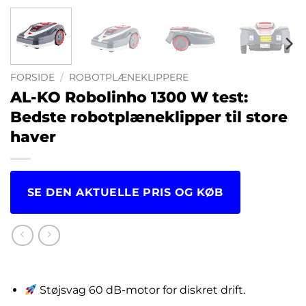
FORSIDE
/
ROBOTPLÆNEKLIPPERE
AL-KO Robolinho 1300 W test:
Bedste robotplæneklipper til store
haver
SE DEN AKTUELLE PRIS OG KØB
kr.
7,467.00
Støjsvag 60 dB-motor for diskret drift.