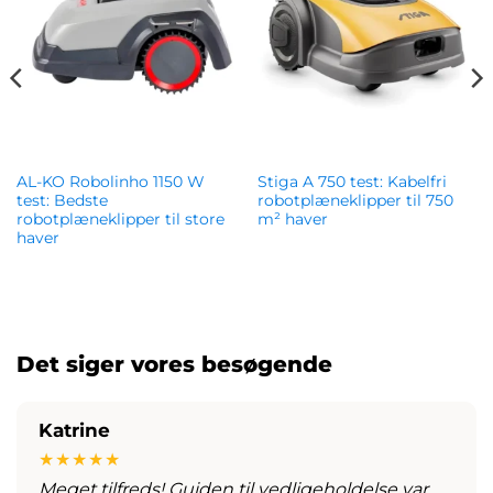
AL-KO Robolinho 1150 W
Stiga A 750 test: Kabelfri
test: Bedste
robotplæneklipper til 750
robotplæneklipper til store
m² haver
haver
kr.
12,387.00
kr.
11,359.00
Det siger vores besøgende
Katrine
★★★★★
Meget tilfreds! Guiden til vedligeholdelse var