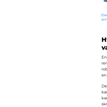
Ele
anm
kr.
H
v
En
re
ro
en
De
ka
ka
sk