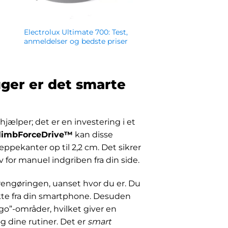
Electrolux Ultimate 700: Test,
anmeldelser og bedste priser
kr.
3,295.00
uger er det smarte
jælper; det er en investering i et
limbForceDrive™
kan disse
ppekanter op til 2,2 cm. Det sikrer
for manuel indgriben fra din side.
 rengøringen, uanset hvor du er. Du
kte fra din smartphone. Desuden
o”-områder, hvilket giver en
g dine rutiner. Det er
smart