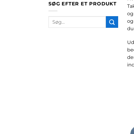
SØG EFTER ET PRODUKT
Ta
og
Søg
og
efter:
du
Ud
be
de
in