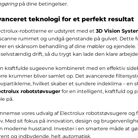
ngøring
på dine betingelser.
anceret teknologi for et perfekt resultat
ectrolux-robotterne er udstyret med et
3D Vision Syst
 scanne rummet og undgå genstande på gulvet. Dette for
krer en skånsom behandling af dine møbler og ejendele. 
 selvstændig drift, så du trygt kan lade den klare arbejd
 kraftfulde sugeevne kombineret med en effektiv sidebørste
ørre krummer bliver samlet op. Det avancerede filtersyste
vpartiklerne, hvilket skaber et sundere indeklima – en sto
ectrolux robotstøvsuger
for en intelligent, kraftfuld og
le på.
nnemse vores udvalg af Electrolux robotstøvsugere og f
av. Med sit fokus på innovation, design og brugervenlighe
n moderne husstand. Invester i en smartere måde at gøre
 rent og indbydende, helt
automatisk
.