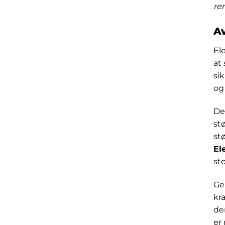
re
Av
El
at
si
og
Den
st
stø
El
sto
Ge
kr
de
er