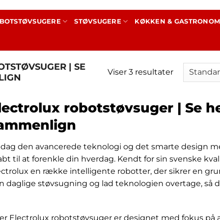
BOTSTØVSUGERE
STØVSUGERE
KØKKEN & GASTRONOM
TSTØVSUGER | SE
Viser 3 resultater
LIGN
lectrolux robotstøvsuger | Se h
ammenlign
dag den avancerede teknologi og det smarte design 
bt til at forenkle din hverdag. Kendt for sin svenske kval
ctrolux en række intelligente robotter, der sikrer en grun
n daglige støvsugning og lad teknologien overtage, så du 
er Electrolux robotstøvsuger er designet med fokus på a