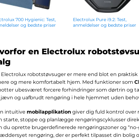
ctrolux 700 Hygienic: Test,
Electrolux Pure i9.2: Test,
eldelser og bedste priser
anmeldelser og bedste priser
2,085.00
kr.
4,407.00
vorfor en Electrolux robotstøvs
alg
 Electrolux robotstøvsuger er mere end blot en praktisk h
nere og mere komfortabelt hjem. Med funktioner som
C
botter ubesværet forcere forhindringer som dørtrin og tæ
 jævn og uafbrudt rengøring i hele hjemmet uden behov 
n intuitive
mobilapplikation
giver dig fuld kontrol over
n starte, stoppe og planlægge rengøringscyklusser dire
n du oprette brugerdefinerede rengøringszoner og “no-g
ræddersyet rengøring, der er perfekt tilpasset din bolig o