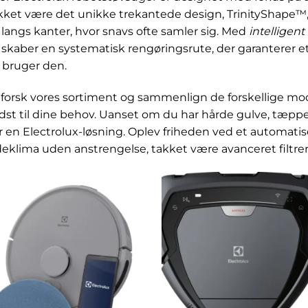
kket være det unikke trekantede design, TrinityShape™,
 langs kanter, hvor snavs ofte samler sig. Med
intelligent
 skaber en systematisk rengøringsrute, der garanterer et
 bruger den.
forsk vores sortiment og sammenlign de forskellige model
dst til dine behov. Uanset om du har hårde gulve, tæpper
r en Electrolux-løsning. Oplev friheden ved et automati
deklima uden anstrengelse, takket være avanceret filtrer