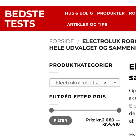
Fortsæt
BEDSTE
til
HUS & BOLIG
PRODUKTER
RO
indhold
TESTS
ARTIKLER OG TIPS
FORSIDE
/
ELECTROLUX ROBO
HELE UDVALGET OG SAMMEN
E
PRODUKTKATEGORIER
s
Electrolux robotstøvsuger | Se hele udvalget og sammenlign
×
Op
FILTRÉR EFTER PRIS
ska
Ele
de
Mindste
Højeste
Pris:
kr.2,080
—
af.
FILTER
pris
pris
kr.4,410
Hv