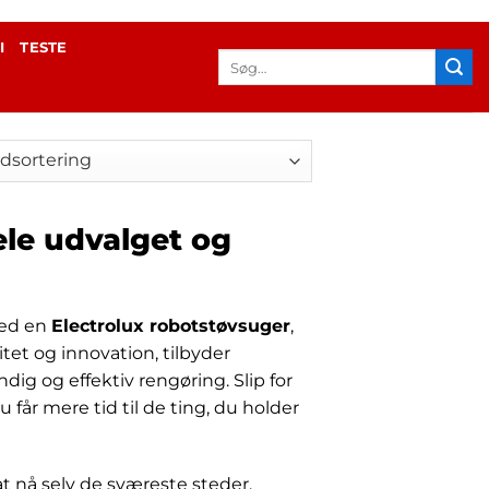
I
TESTE
Søg
efter:
ele udvalget og
med en
Electrolux robotstøvsuger
,
itet og innovation, tilbyder
dig og effektiv rengøring. Slip for
får mere tid til de ting, du holder
t nå selv de sværeste steder.