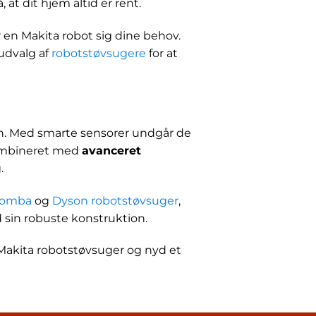
 at dit hjem altid er rent.
 en Makita robot sig dine behov.
udvalg af
robotstøvsugere
for at
on. Med smarte sensorer undgår de
Kombineret med
avanceret
.
oomba
og
Dyson robotstøvsuger
,
 sin robuste konstruktion.
Makita robotstøvsuger og nyd et