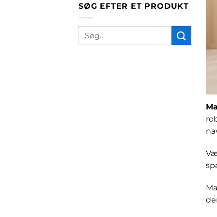
SØG EFTER ET PRODUKT
Søg
efter:
Ma
ro
nav
Væ
sp
Ma
der