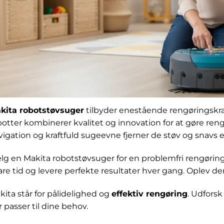
kita robotstøvsuger
tilbyder enestående rengøringskraf
botter kombinerer kvalitet og innovation for at gøre re
igation og kraftfuld sugeevne fjerner de støv og snavs ef
lg en Makita robotstøvsuger for en problemfri rengørings
are tid og levere perfekte resultater hver gang. Oplev d
kita står for pålidelighed og
effektiv rengøring
. Udforsk
 passer til dine behov.