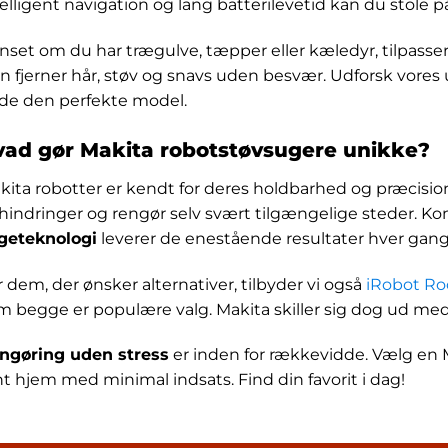
elligent navigation og lang batterilevetid kan du stole på,
nset om du har trægulve, tæpper eller kæledyr, tilpasser
n fjerner hår, støv og snavs uden besvær. Udforsk vores 
nde den perfekte model.
ad gør Makita robotstøvsugere unikke?
kita robotter er kendt for deres holdbarhed og præcisi
rhindringer og rengør selv svært tilgængelige steder. 
geteknologi
leverer de enestående resultater hver gang
 dem, der ønsker alternativer, tilbyder vi også
iRobot R
m begge er populære valg. Makita skiller sig dog ud med
ngøring uden stress
er inden for rækkevidde. Vælg en 
nt hjem med minimal indsats. Find din favorit i dag!