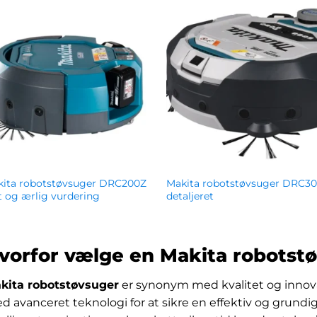
kita robotstøvsuger DRC200Z
Makita robotstøvsuger DRC3
t og ærlig vurdering
detaljeret
8,267.00
kr.
19,499.00
vorfor vælge en Makita robotst
kita robotstøvsuger
er synonym med kvalitet og innovat
d avanceret teknologi for at sikre en effektiv og grund