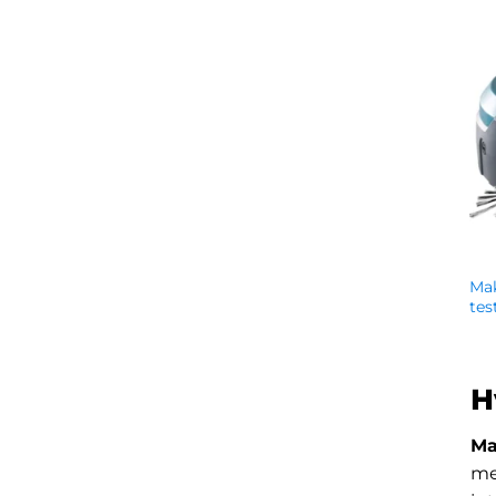
Ma
tes
kr.
H
Ma
me