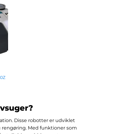
00Z
øvsuger?
ion. Disse robotter er udviklet
ig rengøring. Med funktioner som