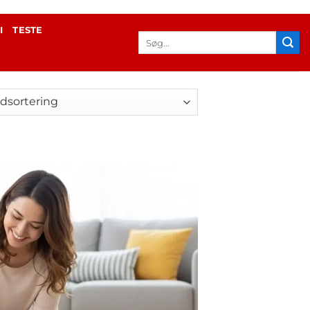
I
TESTE
Søg
efter: