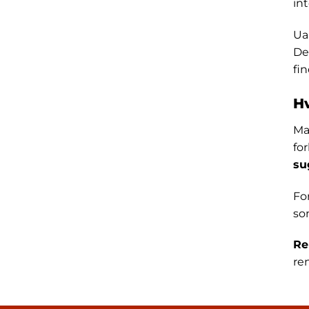
int
Ua
De
fi
Hv
Ma
fo
su
For
so
Re
re