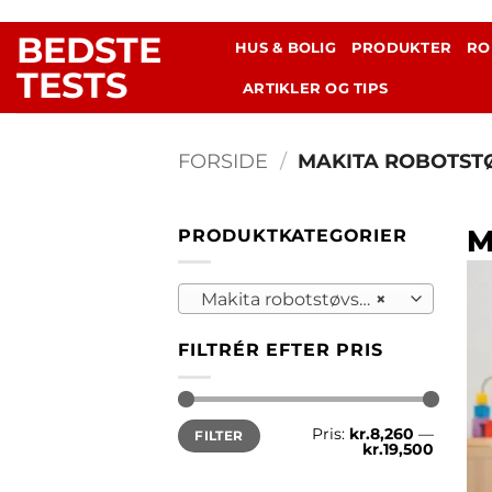
Fortsæt
BEDSTE
til
HUS & BOLIG
PRODUKTER
RO
indhold
TESTS
ARTIKLER OG TIPS
FORSIDE
/
MAKITA ROBOTST
M
PRODUKTKATEGORIER
Makita robotstøvsugere
×
FILTRÉR EFTER PRIS
Mindste
Højeste
Pris:
kr.8,260
—
FILTER
pris
pris
kr.19,500